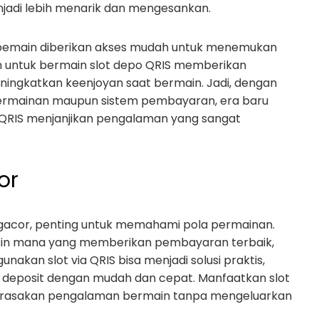
jadi lebih menarik dan mengesankan.
ra pemain diberikan akses mudah untuk menemukan
 untuk bermain slot depo QRIS memberikan
ningkatkan keenjoyan saat bermain. Jadi, dengan
si permainan maupun sistem pembayaran, era baru
a QRIS menjanjikan pengalaman yang sangat
or
gacor, penting untuk memahami pola permainan.
in mana yang memberikan pembayaran terbaik,
akan slot via QRIS bisa menjadi solusi praktis,
deposit dengan mudah dan cepat. Manfaatkan slot
 merasakan pengalaman bermain tanpa mengeluarkan