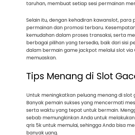
taruhan, membuat setiap sesi permainan men
Selain itu, dengan kehadiran kawanslot, pa
permainan dan promosi terbaru. Kesempatan
kemudahan dalam proses transaksi, serta me
berbagai pilihan yang tersedia, baik dari si
dalam bermain game jackpot melalui slot vi
memuaskan.
Tips Menang di Slot Gac
Untuk meningkatkan peluang menang di slot 
Banyak pemain sukses yang mencermati mes
serta waktu yang tepat untuk bermain. Menggun
sebab memungkinkan Anda untuk melakukan 
qris 5k untuk memulai, sehingga Anda bisa
banyak uang.