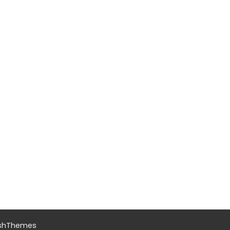
shThemes