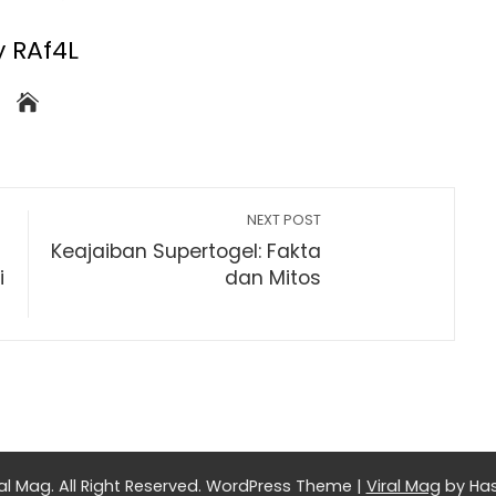
y RAf4L
NEXT POST
Keajaiban Supertogel: Fakta
i
dan Mitos
al Mag. All Right Reserved.
WordPress Theme
|
Viral Mag
by Ha