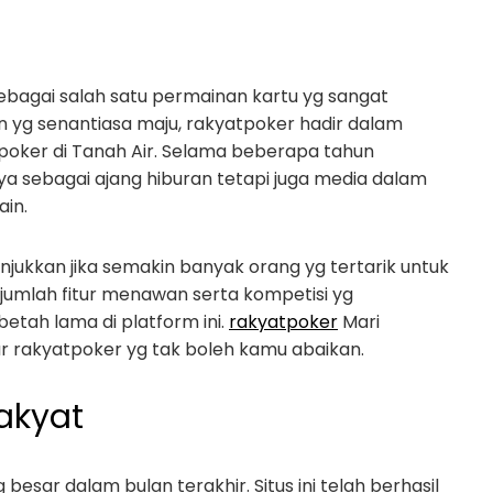
ebagai salah satu permainan kartu yg sangat
an yg senantiasa maju, rakyatpoker hadir dalam
oker di Tanah Air. Selama beberapa tahun
ya sebagai ajang hiburan tetapi juga media dalam
ain.
jukkan jika semakin banyak orang yg tertarik untuk
ejumlah fitur menawan serta kompetisi yg
etah lama di platform ini.
rakyatpoker
Mari
ar rakyatpoker yg tak boleh kamu abaikan.
Rakyat
sar dalam bulan terakhir. Situs ini telah berhasil