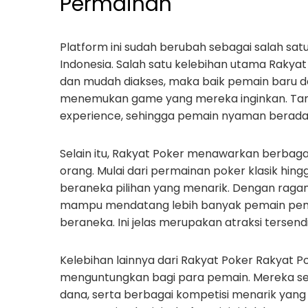
Permainan
Platform ini sudah berubah sebagai salah sat
Indonesia. Salah satu kelebihan utama Raky
dan mudah diakses, maka baik pemain baru
menemukan game yang mereka inginkan. Ta
experience, sehingga pemain nyaman berada d
Selain itu, Rakyat Poker menawarkan berba
orang. Mulai dari permainan poker klasik hing
beraneka pilihan yang menarik. Dengan raga
mampu mendatang lebih banyak pemain pem
beraneka. Ini jelas merupakan atraksi tersend
Kelebihan lainnya dari Rakyat Poker Rakyat 
menguntungkan bagi para pemain. Mereka s
dana, serta berbagai kompetisi menarik yan