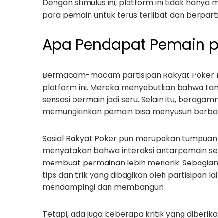
Dengan stimulus ini, platform ini tidak han
para pemain untuk terus terlibat dan berpart
Apa Pendapat Pemain pe
Bermacam-macam partisipan Rakyat Poker
platform ini. Mereka menyebutkan bahwa ta
sensasi bermain jadi seru. Selain itu, berag
memungkinkan pemain bisa menyusun berbagai
Sosial Rakyat Poker pun merupakan tumpuan p
menyatakan bahwa interaksi antarpemain se
membuat permainan lebih menarik. Sebagian
tips dan trik yang dibagikan oleh partisipan 
mendampingi dan membangun.
Tetapi, ada juga beberapa kritik yang diberi