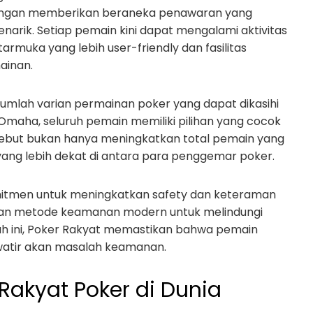
engan memberikan beraneka penawaran yang
rik. Setiap pemain kini dapat mengalami aktivitas
rmuka yang lebih user-friendly dan fasilitas
ainan.
ejumlah varian permainan poker yang dapat dikasihi
 Omaha, seluruh pemain memiliki pilihan yang cocok
ebut bukan hanya meningkatkan total pemain yang
 yang lebih dekat di antara para penggemar poker.
omitmen untuk meningkatkan safety dan keteraman
an metode keamanan modern untuk melindungi
ah ini, Poker Rakyat memastikan bahwa pemain
watir akan masalah keamanan.
 Rakyat Poker di Dunia