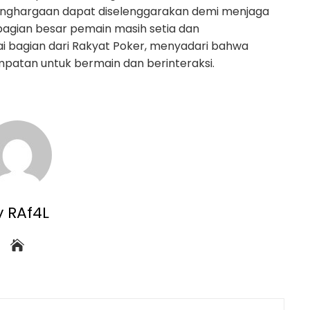
enghargaan dapat diselenggarakan demi menjaga
sebagian besar pemain masih setia dan
 bagian dari Rakyat Poker, menyadari bahwa
patan untuk bermain dan berinteraksi.
y RAf4L