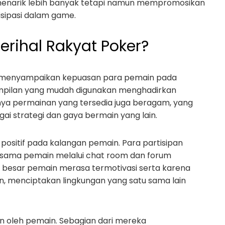
ya menarik lebih banyak tetapi namun mempromosikan
isipasi dalam game.
rihal Rakyat Poker?
 menyampaikan kepuasan para pemain pada
mpilan yang mudah digunakan menghadirkan
amnya permainan yang tersedia juga beragam, yang
 strategi dan gaya bermain yang lain.
ositif pada kalangan pemain. Para partisipan
sama pemain melalui chat room dan forum
 besar pemain merasa termotivasi serta karena
lain, menciptakan lingkungan yang satu sama lain
kan oleh pemain. Sebagian dari mereka