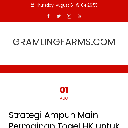
Skip
Thursday, August 6
04:26:56
to
content
GRAMLINGFARMS.COM
01
AUG
Strategi Ampuh Main
Permainan Togel HK untuk