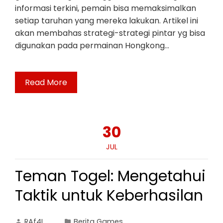
informasi terkini, pemain bisa memaksimalkan
setiap taruhan yang mereka lakukan. Artikel ini
akan membahas strategi-strategi pintar yg bisa
digunakan pada permainan Hongkong…
Read More
30
JUL
Teman Togel: Mengetahui
Taktik untuk Keberhasilan
RAf4L
Berita Games