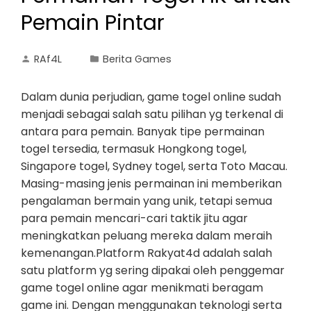
Pemain Pintar
RAf4L
Berita Games
Dalam dunia perjudian, game togel online sudah
menjadi sebagai salah satu pilihan yg terkenal di
antara para pemain. Banyak tipe permainan
togel tersedia, termasuk Hongkong togel,
Singapore togel, Sydney togel, serta Toto Macau.
Masing-masing jenis permainan ini memberikan
pengalaman bermain yang unik, tetapi semua
para pemain mencari-cari taktik jitu agar
meningkatkan peluang mereka dalam meraih
kemenangan.Platform Rakyat4d adalah salah
satu platform yg sering dipakai oleh penggemar
game togel online agar menikmati beragam
game ini. Dengan menggunakan teknologi serta