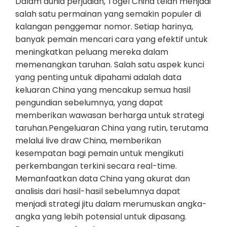
Dalam dunia perjudian, Togel China telah menjadi
salah satu permainan yang semakin populer di
kalangan penggemar nomor. Setiap harinya,
banyak pemain mencari cara yang efektif untuk
meningkatkan peluang mereka dalam
memenangkan taruhan. Salah satu aspek kunci
yang penting untuk dipahami adalah data
keluaran China yang mencakup semua hasil
pengundian sebelumnya, yang dapat
memberikan wawasan berharga untuk strategi
taruhan.Pengeluaran China yang rutin, terutama
melalui live draw China, memberikan
kesempatan bagi pemain untuk mengikuti
perkembangan terkini secara real-time.
Memanfaatkan data China yang akurat dan
analisis dari hasil-hasil sebelumnya dapat
menjadi strategi jitu dalam merumuskan angka-
angka yang lebih potensial untuk dipasang.