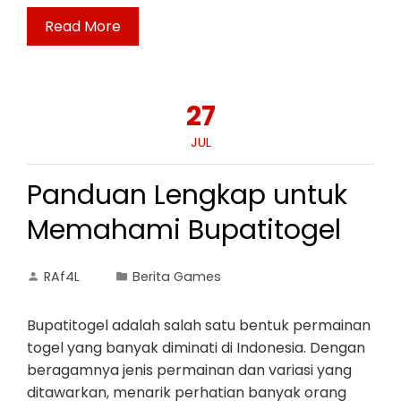
Read More
27
JUL
Panduan Lengkap untuk
Memahami Bupatitogel
RAf4L
Berita Games
Bupatitogel adalah salah satu bentuk permainan
togel yang banyak diminati di Indonesia. Dengan
beragamnya jenis permainan dan variasi yang
ditawarkan, menarik perhatian banyak orang