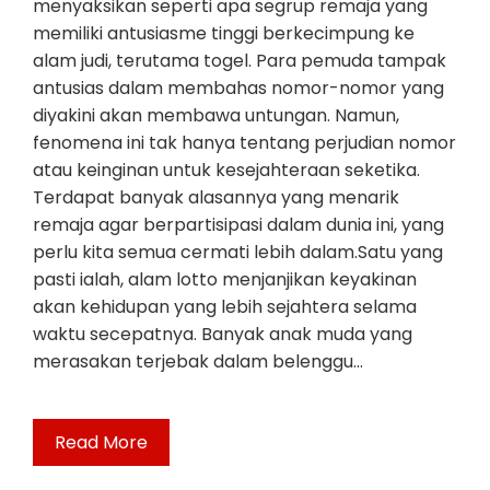
menyaksikan seperti apa segrup remaja yang
memiliki antusiasme tinggi berkecimpung ke
alam judi, terutama togel. Para pemuda tampak
antusias dalam membahas nomor-nomor yang
diyakini akan membawa untungan. Namun,
fenomena ini tak hanya tentang perjudian nomor
atau keinginan untuk kesejahteraan seketika.
Terdapat banyak alasannya yang menarik
remaja agar berpartisipasi dalam dunia ini, yang
perlu kita semua cermati lebih dalam.Satu yang
pasti ialah, alam lotto menjanjikan keyakinan
akan kehidupan yang lebih sejahtera selama
waktu secepatnya. Banyak anak muda yang
merasakan terjebak dalam belenggu…
Read More