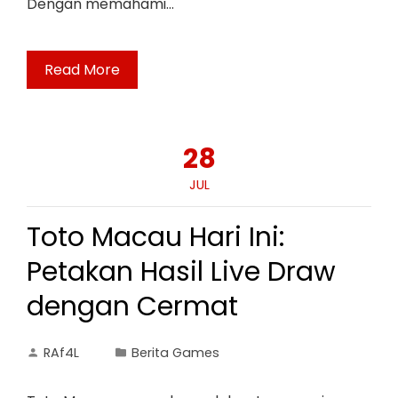
Dengan memahami…
Read More
28
JUL
Toto Macau Hari Ini:
Petakan Hasil Live Draw
dengan Cermat
RAf4L
Berita Games