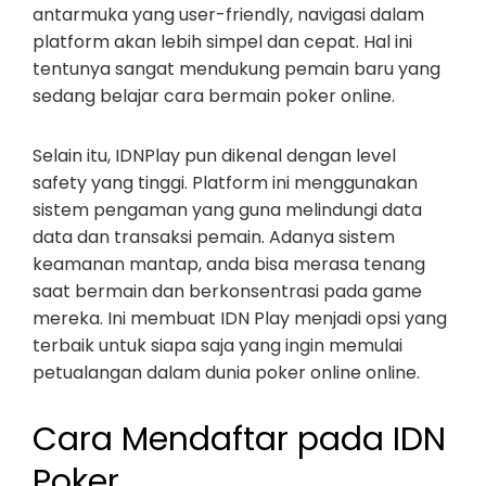
antarmuka yang user-friendly, navigasi dalam
platform akan lebih simpel dan cepat. Hal ini
tentunya sangat mendukung pemain baru yang
sedang belajar cara bermain poker online.
Selain itu, IDNPlay pun dikenal dengan level
safety yang tinggi. Platform ini menggunakan
sistem pengaman yang guna melindungi data
data dan transaksi pemain. Adanya sistem
keamanan mantap, anda bisa merasa tenang
saat bermain dan berkonsentrasi pada game
mereka. Ini membuat IDN Play menjadi opsi yang
terbaik untuk siapa saja yang ingin memulai
petualangan dalam dunia poker online online.
Cara Mendaftar pada IDN
Poker