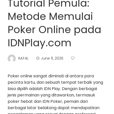
Tutorial Pemula:
Metode Memulai
Poker Online pada
IDNPlay.com
RAf4L
June 11, 2026
Poker online sangat diminati di antara para
pecinta kartu, dan sebuah tempat terbaik yang
bisa dipilih adalah IDN Play. Dengan berbagai
jenis permainan yang ditawarkan, termasuk
poker hebat dan IDN Poker, pemain dari
berbagai latar belakang dapat mendapatkan