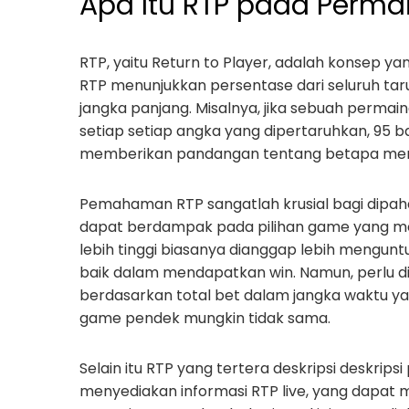
Apa Itu RTP pada Permai
RTP, yaitu Return to Player, adalah konsep yan
RTP menunjukkan persentase dari seluruh t
jangka panjang. Misalnya, jika sebuah permaina
setiap setiap angka yang dipertaruhkan, 95 ba
memberikan pandangan tentang betapa men
Pemahaman RTP sangatlah krusial bagi dipaham
dapat berdampak pada pilihan game yang m
lebih tinggi biasanya dianggap lebih mengu
baik dalam mendapatkan win. Namun, perlu di
berdasarkan total bet dalam jangka waktu ya
game pendek mungkin tidak sama.
Selain itu RTP yang tertera deskripsi deskrips
menyediakan informasi RTP live, yang dapa