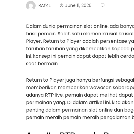
RAf4L
June 11, 2026
Dalam dunia permainan slot online, ada bany
hasil pemain. Salah satu elemen krusial krusial 
Player. Return to Player adalah persentase 
taruhan taruhan yang dikembalikan kepada
ini, konsep ini pemain dapat dapat lebih c
saat bermain.
Return to Player juga hanya berfungsi sebagai
memberikan memberikan wawasan seberapa a
adanya RTP live, pemain dapat melihat dap
permainan yang. Di dalam artikel ini, kita 
penting dalam permainan slot online dan b
pemain meraih pemain meraih pengalaman b