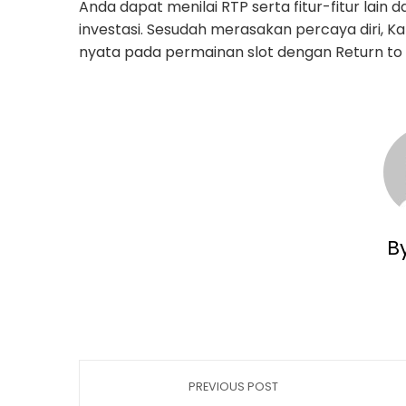
Anda dapat menilai RTP serta fitur-fitur lain 
investasi. Sesudah merasakan percaya diri,
nyata pada permainan slot dengan Return to
B
PREVIOUS POST