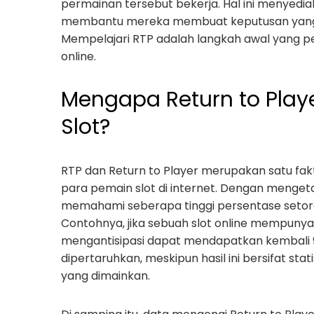
permainan tersebut bekerja. Hal ini menyedia
membantu mereka membuat keputusan yang le
Mempelajari RTP adalah langkah awal yang p
online.
Mengapa Return to Play
Slot?
RTP dan Return to Player merupakan satu fak
para pemain slot di internet. Dengan menget
memahami seberapa tinggi persentase setor
Contohnya, jika sebuah slot online mempunya
mengantisipasi dapat mendapatkan kembali 96 
dipertaruhkan, meskipun hasil ini bersifat st
yang dimainkan.