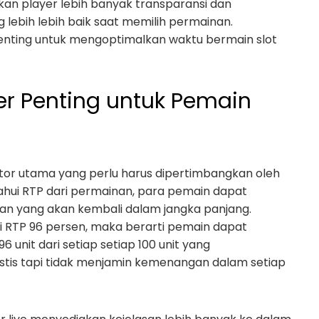
kan player lebih banyak transparansi dan
bih lebih baik saat memilih permainan.
enting untuk mengoptimalkan waktu bermain slot
er Penting untuk Pemain
tor utama yang perlu harus dipertimbangkan oleh
ahui RTP dari permainan, para pemain dapat
an yang akan kembali dalam jangka panjang.
i RTP 96 persen, maka berarti pemain dapat
unit dari setiap setiap 100 unit yang
atistis tapi tidak menjamin kemenangan dalam setiap