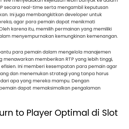
er live menyediakan kejelasan lebih banyak ke dalam
 secara real-time serta mengambil keputusan
kan. Ini juga membangkitkan developer untuk
ereka, agar para pemain dapat menikmati
Oleh karena itu, memilih permainan yang memiliki
as dalam menyempurnakan kemungkinan kemenangan.
bantu para pemain dalam mengelola manajemen
g menawarkan memberikan RTP yang lebih tinggi,
 efisien. Ini memberi kesempatan para pemain agar
jang dan menemukan strategi yang tanpa harus
ak dari apa yang mereka mampu. Dengan
ra pemain dapat memaksimalkan pengalaman
n to Player Optimal di Slot