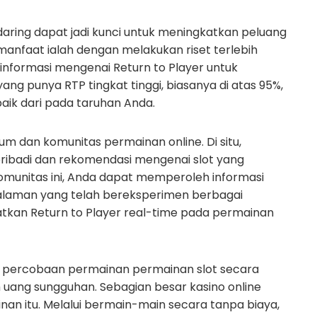
aring dapat jadi kunci untuk meningkatkan peluang
manfaat ialah dengan melakukan riset terlebih
informasi mengenai Return to Player untuk
ng punya RTP tingkat tinggi, biasanya di atas 95%,
ik dari pada taruhan Anda.
um dan komunitas permainan online. Di situ,
pribadi dan rekomendasi mengenai slot yang
komunitas ini, Anda dapat memperoleh informasi
alaman yang telah bereksperimen berbagai
kan Return to Player real-time pada permainan
n percobaan permainan permainan slot secara
uang sungguhan. Sebagian besar kasino online
 itu. Melalui bermain-main secara tanpa biaya,