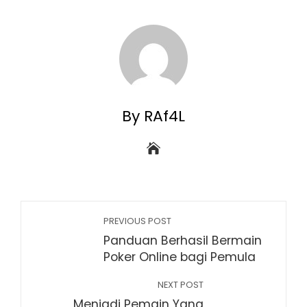
By RAf4L
PREVIOUS POST
Panduan Berhasil Bermain
Poker Online bagi Pemula
NEXT POST
Menjadi Pemain Yang