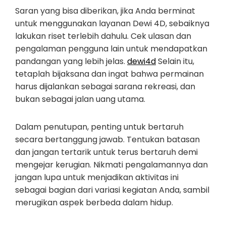
Saran yang bisa diberikan, jika Anda berminat
untuk menggunakan layanan Dewi 4D, sebaiknya
lakukan riset terlebih dahulu. Cek ulasan dan
pengalaman pengguna lain untuk mendapatkan
pandangan yang lebih jelas.
dewi4d
Selain itu,
tetaplah bijaksana dan ingat bahwa permainan
harus dijalankan sebagai sarana rekreasi, dan
bukan sebagai jalan uang utama.
Dalam penutupan, penting untuk bertaruh
secara bertanggung jawab. Tentukan batasan
dan jangan tertarik untuk terus bertaruh demi
mengejar kerugian. Nikmati pengalamannya dan
jangan lupa untuk menjadikan aktivitas ini
sebagai bagian dari variasi kegiatan Anda, sambil
merugikan aspek berbeda dalam hidup.