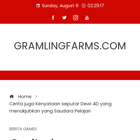
Skip
Sunday, August 9
02:29:17
to
content
GRAMLINGFARMS.COM
Home
Cerita juga Kenyataan seputar Dewi 4D yang
menakjubkan yang Saudara Pelajari
BERITA GAMES