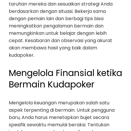
taruhan mereka dan sesuaikan strategi Anda
berdasarkan dengan situasi. Bekerja sama
dengan pemain lain dan berbagi tips bisa
meningkatkan pengalaman bermain dan
memungkinkan untuk belajar dengan lebih
cepat. Kesabaran dan observasi yang akurat
akan membawa hasil yang baik dalam
kudapoker.
Mengelola Finansial ketika
Bermain Kudapoker
Mengelola keuangan merupakan salah satu
aspek terpenting di bermain. Untuk pengguna
baru, Anda harus menetapkan bujet secara
spesifik sewaktu memulai beraksi. Tentukan