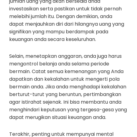
jumlah uang yang akan bersedia anda
investasikan serta pastikan untuk tidak pernah
melebihi jumlah itu. Dengan demikian, anda
dapat menjauhkan diri dari hilangnya uang yang
signifikan yang mampu berdampak pada
keuangan anda secara keseluruhan.
Selain, menetapkan anggaran, anda juga harus
mengontrol belanja anda selama periode
bermain. Catat semua kemenangan yang Anda
dapatkan dan kekalahan untuk mengerti pola
bermain anda. Jika anda menghadapi kekalahan
berturut-turut yang beruntun, pertimbangkan
agar istirahat sejenak. Ini bisa membantu anda
menghindari keputusan yang tergesa-gesa yang
dapat merugikan situasi keuangan anda.
Terakhir, penting untuk mempunyai mental