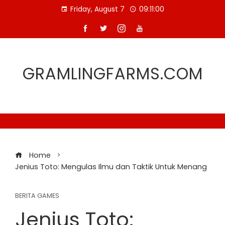
Skip
Friday, August 7
09:11:01
to
content
GRAMLINGFARMS.COM
Home
Jenius Toto: Mengulas Ilmu dan Taktik Untuk Menang
BERITA GAMES
Jenius Toto: