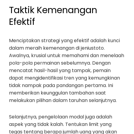
Taktik Kemenangan
Efektif
Menciptakan strategi yang efektif adalah kunci
dalam meraih kemenangan di jeniustoto.
Awalnya, krusial untuk memahami dan menelaah
pola-pola permainan sebelumnya. Dengan
mencatat hasil-hasil yang tampak, pemain
dapat mengidentifikasi tren yang kemungkinan
tidak nampak pada pandangan pertama. Ini
memberikan keunggulan tambahan saat
melakukan pilihan dalam taruhan selanjutnya.
Selanjutnya, pengelolaan modal juga adalah
aspek yang tidak kalah. Tentukan limit yang
tegas tentang berapa jumlah uang yang akan