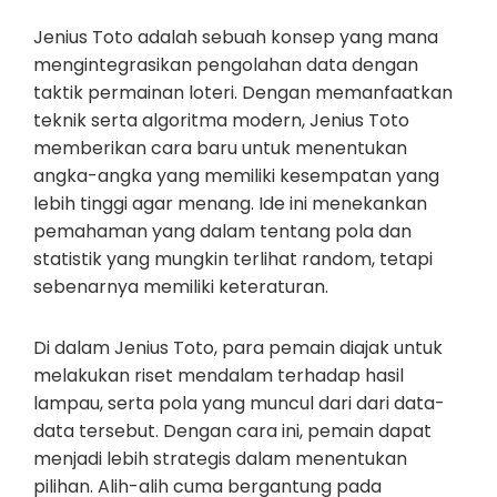
Jenius Toto adalah sebuah konsep yang mana
mengintegrasikan pengolahan data dengan
taktik permainan loteri. Dengan memanfaatkan
teknik serta algoritma modern, Jenius Toto
memberikan cara baru untuk menentukan
angka-angka yang memiliki kesempatan yang
lebih tinggi agar menang. Ide ini menekankan
pemahaman yang dalam tentang pola dan
statistik yang mungkin terlihat random, tetapi
sebenarnya memiliki keteraturan.
Di dalam Jenius Toto, para pemain diajak untuk
melakukan riset mendalam terhadap hasil
lampau, serta pola yang muncul dari dari data-
data tersebut. Dengan cara ini, pemain dapat
menjadi lebih strategis dalam menentukan
pilihan. Alih-alih cuma bergantung pada