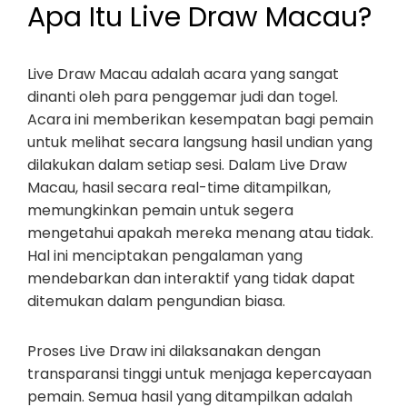
Apa Itu Live Draw Macau?
Live Draw Macau adalah acara yang sangat
dinanti oleh para penggemar judi dan togel.
Acara ini memberikan kesempatan bagi pemain
untuk melihat secara langsung hasil undian yang
dilakukan dalam setiap sesi. Dalam Live Draw
Macau, hasil secara real-time ditampilkan,
memungkinkan pemain untuk segera
mengetahui apakah mereka menang atau tidak.
Hal ini menciptakan pengalaman yang
mendebarkan dan interaktif yang tidak dapat
ditemukan dalam pengundian biasa.
Proses Live Draw ini dilaksanakan dengan
transparansi tinggi untuk menjaga kepercayaan
pemain. Semua hasil yang ditampilkan adalah