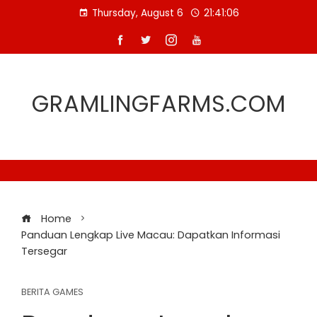
Skip
Thursday, August 6
21:41:07
to
content
GRAMLINGFARMS.COM
Home
Panduan Lengkap Live Macau: Dapatkan Informasi
Tersegar
BERITA GAMES