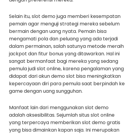
Selain itu, slot demo juga memberi kesempatan
pemain agar menguji strategi mereka sebelum
bermain dengan uang nyata. Pemain bisa
mengamati pola dan peluang yang ada terjadi
dalam permainan, salah satunya metode meraih
jackpot dan fitur bonus yang ditawarkan. Hal ini
sangat bermanfaat bagi mereka yang sedang
pemula judi slot online, karena pengalaman yang
didapat dari akun demo slot bisa meningkatkan
kepercayaan diri para pemula saat berpindah ke
game dengan uang sungguhan.
Manfaat lain dari menggunakan slot demo
adalah aksesibilitas. Sejumlah situs slot online
yang terpercaya memberikan slot demo gratis
yang bisa dimainkan kapan saja. Ini merupakan