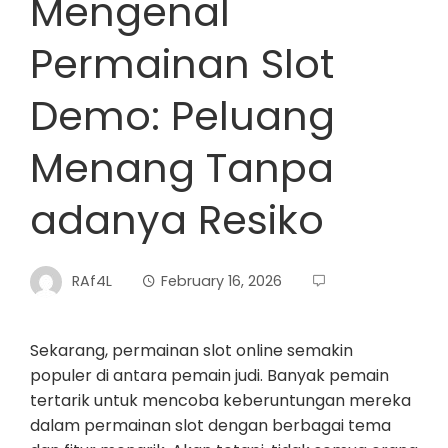
Mengenal
Permainan Slot
Demo: Peluang
Menang Tanpa
adanya Resiko
RAf4L
February 16, 2026
Sekarang, permainan slot online semakin
populer di antara pemain judi. Banyak pemain
tertarik untuk mencoba keberuntungan mereka
dalam permainan slot dengan berbagai tema