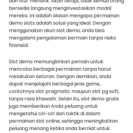
dan fitur menarik. Akan tetapi, tidak semua orang
bersedia langsung menginvestasikan modal
mereka. Ini adalah alasan mengapa permainan
demo slots adalah solusi yang ideal. Dengan
menggunakan akun slot demo, anda bisa
mengalami pengalaman bermain tanpa risiko
finansial.
Slot demo memungkinkan pemain untuk
mencoba berbagai permainan tanpa harus
melakukan setoran. Dengan demikian, anda
dapat menjelajahi berbagai jenis game,
contohnya slot pragmatic maupun slot pg soft,
tanpa rasa khawatir. Selain itu, slot demo gratis
juga memberikan Anda peluang untuk
mengetahui ciri-ciri dan taktik di dalam
permainan slot online, sehingga meningkatkan
peluang menang ketika anda berniat untuk