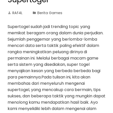
RAf4L
Berita Games
Supertogel sudah jadi trending topic yang
memikat beragam orang dalam dunia perjudian.
Sejumlah penggemar yang berlomba-lomba
mencari data serta taktik paling efektif dalam
rangka meningkatkan peluang dirinya di
permainan ini. Melalui berbagai macam game
serta sistem yang disediakan, super togel
menyajikan kesan yang berbeda berbeda bagi
para pemainnya.Pada tulisan ini, kita akan
membahas dari menyeluruh mengenai
supertogel, yang mencakup cara bermain, tips
sukses, dan beberapa taktik yang mungkin dapat
menolong kamu mendapatkan hasil baik. Ayo
kami menyelidiki lebih dalam mengenai alam