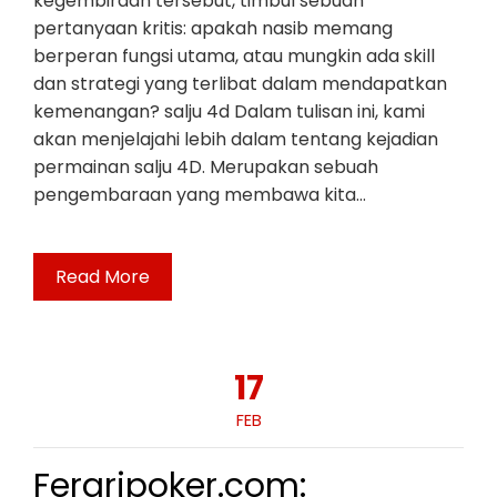
kegembiraan tersebut, timbul sebuah
pertanyaan kritis: apakah nasib memang
berperan fungsi utama, atau mungkin ada skill
dan strategi yang terlibat dalam mendapatkan
kemenangan? salju 4d Dalam tulisan ini, kami
akan menjelajahi lebih dalam tentang kejadian
permainan salju 4D. Merupakan sebuah
pengembaraan yang membawa kita…
Read More
17
FEB
Feraripoker.com: