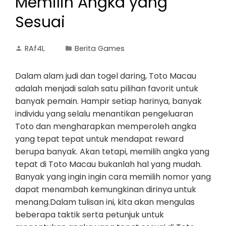
Memilih Angka yang
Sesuai
RAf4L
Berita Games
Dalam alam judi dan togel daring, Toto Macau
adalah menjadi salah satu pilihan favorit untuk
banyak pemain. Hampir setiap harinya, banyak
individu yang selalu menantikan pengeluaran
Toto dan mengharapkan memperoleh angka
yang tepat tepat untuk mendapat reward
berupa banyak. Akan tetapi, memilih angka yang
tepat di Toto Macau bukanlah hal yang mudah.
Banyak yang ingin ingin cara memilih nomor yang
dapat menambah kemungkinan dirinya untuk
menang.Dalam tulisan ini, kita akan mengulas
beberapa taktik serta petunjuk untuk