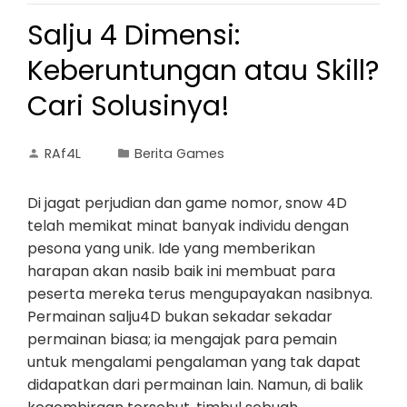
Salju 4 Dimensi:
Keberuntungan atau Skill?
Cari Solusinya!
RAf4L
Berita Games
Di jagat perjudian dan game nomor, snow 4D
telah memikat minat banyak individu dengan
pesona yang unik. Ide yang memberikan
harapan akan nasib baik ini membuat para
peserta mereka terus mengupayakan nasibnya.
Permainan salju4D bukan sekadar sekadar
permainan biasa; ia mengajak para pemain
untuk mengalami pengalaman yang tak dapat
didapatkan dari permainan lain. Namun, di balik