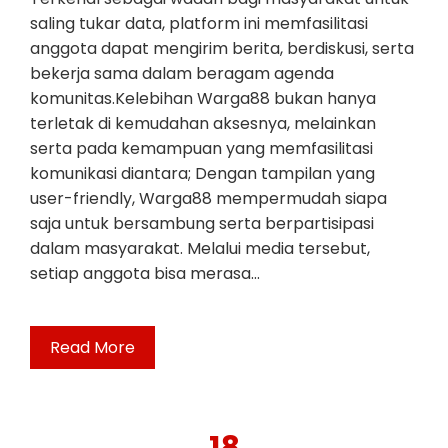
saling tukar data, platform ini memfasilitasi
anggota dapat mengirim berita, berdiskusi, serta
bekerja sama dalam beragam agenda
komunitas.Kelebihan Warga88 bukan hanya
terletak di kemudahan aksesnya, melainkan
serta pada kemampuan yang memfasilitasi
komunikasi diantara; Dengan tampilan yang
user-friendly, Warga88 mempermudah siapa
saja untuk bersambung serta berpartisipasi
dalam masyarakat. Melalui media tersebut,
setiap anggota bisa merasa…
Read More