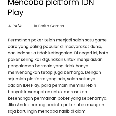
Mencoba platform IDN
Play
RAf4L
Berita Games
Permainan poker telah menjadi salah satu game
card yang paling populer di masyarakat dunia,
dan Indonesia tidak ketinggalan. Di negeri ini, kata
poker sering kali digunakan untuk menjelaskan
pengalaman bermain yang tidak hanya
menyenangkan tetapi juga berharga. Dengan
sejumlah platform yang ada, salah satunya
adalah IDN Play, para pemain memiliki lebih
banyak kesempatan untuk merasakan
kesenangan permainan poker yang sebenarnya.
Jika Anda seorang pecinta poker atau mungkin
saja baru ingin mencoba nasib di alam