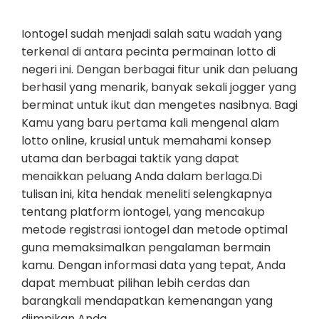
Iontogel sudah menjadi salah satu wadah yang
terkenal di antara pecinta permainan lotto di
negeri ini. Dengan berbagai fitur unik dan peluang
berhasil yang menarik, banyak sekali jogger yang
berminat untuk ikut dan mengetes nasibnya. Bagi
Kamu yang baru pertama kali mengenal alam
lotto online, krusial untuk memahami konsep
utama dan berbagai taktik yang dapat
menaikkan peluang Anda dalam berlaga.Di
tulisan ini, kita hendak meneliti selengkapnya
tentang platform iontogel, yang mencakup
metode registrasi iontogel dan metode optimal
guna memaksimalkan pengalaman bermain
kamu. Dengan informasi data yang tepat, Anda
dapat membuat pilihan lebih cerdas dan
barangkali mendapatkan kemenangan yang
diimpikan Anda.…