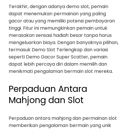
Terakhir, dengan adanya demo slot, pemain
dapat menemukan permainan yang paling
gacor atau yang memiliki potensi pembayaran
tinggi. Fitur ini memungkinkan pemain untuk
merasakan sensasi hadiah besar tanpa harus
mengeluarkan biaya. Dengan banyaknya pilihan,
termasuk Demo Slot Terlengkap dan variasi
seperti Demo Gacor Super Scatter, pemain
dapat lebih percaya diri dalam memilih dan
menikmati pengalaman bermain slot mereka.
Perpaduan Antara
Mahjong dan Slot
Perpaduan antara mahjong dan permainan slot
memberikan pengalaman bermain yang unik