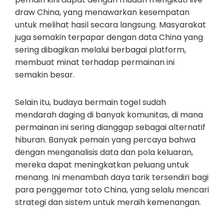
draw China, yang menawarkan kesempatan
untuk melihat hasil secara langsung. Masyarakat
juga semakin terpapar dengan data China yang
sering dibagikan melalui berbagai platform,
membuat minat terhadap permainan ini
semakin besar.
Selain itu, budaya bermain togel sudah
mendarah daging di banyak komunitas, di mana
permainan ini sering dianggap sebagai alternatif
hiburan. Banyak pemain yang percaya bahwa
dengan menganalisis data dan pola keluaran,
mereka dapat meningkatkan peluang untuk
menang. Ini menambah daya tarik tersendiri bagi
para penggemar toto China, yang selalu mencari
strategi dan sistem untuk meraih kemenangan.