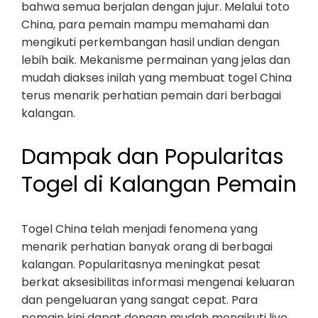
bahwa semua berjalan dengan jujur. Melalui toto
China, para pemain mampu memahami dan
mengikuti perkembangan hasil undian dengan
lebih baik. Mekanisme permainan yang jelas dan
mudah diakses inilah yang membuat togel China
terus menarik perhatian pemain dari berbagai
kalangan.
Dampak dan Popularitas
Togel di Kalangan Pemain
Togel China telah menjadi fenomena yang
menarik perhatian banyak orang di berbagai
kalangan. Popularitasnya meningkat pesat
berkat aksesibilitas informasi mengenai keluaran
dan pengeluaran yang sangat cepat. Para
pemain kini dapat dengan mudah mengikuti live