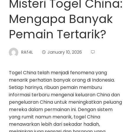
Misteri Togel China:
Mengapa Banyak
Pemain Tertarik?
RAf4L
January 10, 2026
Togel China telah menjadi fenomena yang
menarik perhatian banyak orang di Indonesia.
Setiap harinya, ribuan pemain memburu
informasi terbaru mengenai keluaran China dan
pengeluaran China untuk meningkatkan peluang
mereka dalam permainan ini. Dengan sistem
yang rumit namun menarik, togel China
menawarkan lebih dari sekadar hadiah,
melainkan juga sensasi dan harapan yang