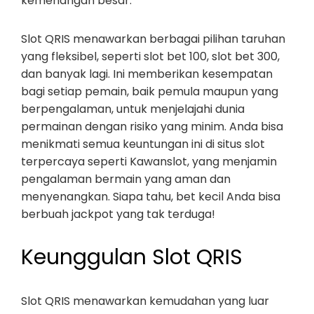
kemenangan besar.
Slot QRIS menawarkan berbagai pilihan taruhan
yang fleksibel, seperti slot bet 100, slot bet 300,
dan banyak lagi. Ini memberikan kesempatan
bagi setiap pemain, baik pemula maupun yang
berpengalaman, untuk menjelajahi dunia
permainan dengan risiko yang minim. Anda bisa
menikmati semua keuntungan ini di situs slot
terpercaya seperti Kawanslot, yang menjamin
pengalaman bermain yang aman dan
menyenangkan. Siapa tahu, bet kecil Anda bisa
berbuah jackpot yang tak terduga!
Keunggulan Slot QRIS
Slot QRIS menawarkan kemudahan yang luar