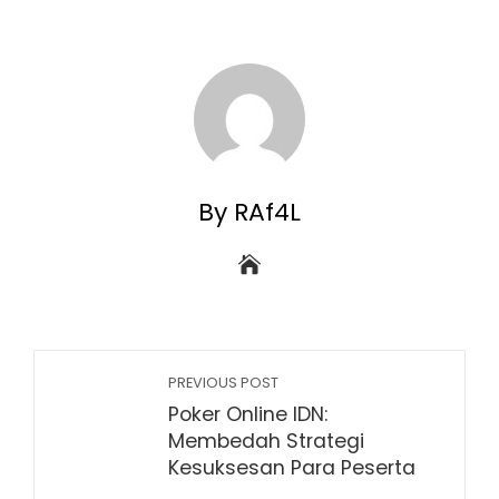
By RAf4L
PREVIOUS POST
Poker Online IDN:
Membedah Strategi
Kesuksesan Para Peserta