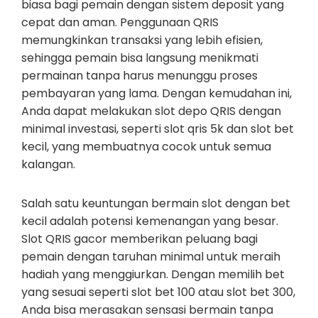
biasa bagi pemain dengan sistem deposit yang
cepat dan aman. Penggunaan QRIS
memungkinkan transaksi yang lebih efisien,
sehingga pemain bisa langsung menikmati
permainan tanpa harus menunggu proses
pembayaran yang lama. Dengan kemudahan ini,
Anda dapat melakukan slot depo QRIS dengan
minimal investasi, seperti slot qris 5k dan slot bet
kecil, yang membuatnya cocok untuk semua
kalangan.
Salah satu keuntungan bermain slot dengan bet
kecil adalah potensi kemenangan yang besar.
Slot QRIS gacor memberikan peluang bagi
pemain dengan taruhan minimal untuk meraih
hadiah yang menggiurkan. Dengan memilih bet
yang sesuai seperti slot bet 100 atau slot bet 300,
Anda bisa merasakan sensasi bermain tanpa