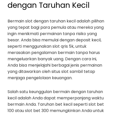
dengan Taruhan Kecil
Bermain slot dengan taruhan kecil adalah pilihan
yang tepat bagi para pemula atau mereka yang
ingin menikmati permainan tanpa risiko yang
besar. Anda bisa memulai dengan deposit kecil,
seperti menggunakan slot qris 5k, untuk
merasakan pengalaman bermain tanpa harus
mengeluarkan banyak uang. Dengan cara ini,
Anda bisa menjelajahi berbagai jenis permainan
yang ditawarkan oleh situs slot sambil tetap
menjaga pengelolaan keuangan.
Salah satu keunggulan bermain dengan taruhan
kecil adalah Anda dapat memperpanjang waktu
bermain Anda. Taruhan bet kecil seperti slot bet
100 atau slot bet 300 memungkinkan Anda untuk