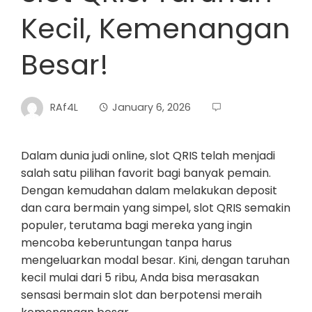
Kecil, Kemenangan
Besar!
RAf4L
January 6, 2026
Dalam dunia judi online, slot QRIS telah menjadi
salah satu pilihan favorit bagi banyak pemain.
Dengan kemudahan dalam melakukan deposit
dan cara bermain yang simpel, slot QRIS semakin
populer, terutama bagi mereka yang ingin
mencoba keberuntungan tanpa harus
mengeluarkan modal besar. Kini, dengan taruhan
kecil mulai dari 5 ribu, Anda bisa merasakan
sensasi bermain slot dan berpotensi meraih