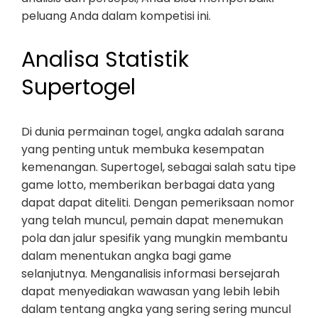
peluang Anda dalam kompetisi ini.
Analisa Statistik
Supertogel
Di dunia permainan togel, angka adalah sarana
yang penting untuk membuka kesempatan
kemenangan. Supertogel, sebagai salah satu tipe
game lotto, memberikan berbagai data yang
dapat dapat diteliti. Dengan pemeriksaan nomor
yang telah muncul, pemain dapat menemukan
pola dan jalur spesifik yang mungkin membantu
dalam menentukan angka bagi game
selanjutnya. Menganalisis informasi bersejarah
dapat menyediakan wawasan yang lebih lebih
dalam tentang angka yang sering sering muncul