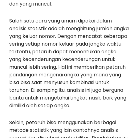
dan yang muncul.
Salah satu cara yang umum dipakai dalam
analisis statistik adalah menghitung jumlah angka
yang keluar nomor. Dengan mencatat seberapa
sering setiap nomor keluar pada jangka waktu
tertentu, petaruh dapat menentukan angka
yang kecenderungan kecenderungan untuk
muncul lebih sering. Hal ini memberikan petaruh
pandangan mengenai angka yang mana yang
bisa bisa saat menyusun kombinasi untuk
taruhan. Di samping itu, analisis ini juga berguna
bantu untuk mengetahui tingkat nasib baik yang
dimiliki oleh setiap angka.
Selain, petaruh bisa menggunakan berbagai
metode statistik yang lain contohnya analisis
regresi dan distribusi probabilitas. Pendekatan ini