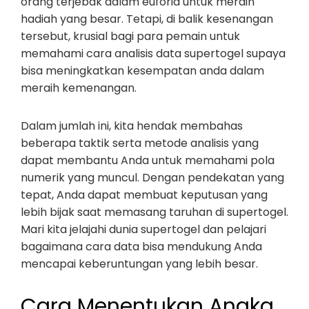
orang terjebak dalam euforia untuk meraih
hadiah yang besar. Tetapi, di balik kesenangan
tersebut, krusial bagi para pemain untuk
memahami cara analisis data supertogel supaya
bisa meningkatkan kesempatan anda dalam
meraih kemenangan.
Dalam jumlah ini, kita hendak membahas
beberapa taktik serta metode analisis yang
dapat membantu Anda untuk memahami pola
numerik yang muncul. Dengan pendekatan yang
tepat, Anda dapat membuat keputusan yang
lebih bijak saat memasang taruhan di supertogel.
Mari kita jelajahi dunia supertogel dan pelajari
bagaimana cara data bisa mendukung Anda
mencapai keberuntungan yang lebih besar.
Cara Menentukan Angka