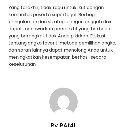
Yang terakhir, tidak ragu untuk ikut dengan
komunitas peserta supertogel. Berbagi
pengalaman dan strategi dengan anggota lain
dapat menawarkan perspektif yang berbeda
yang barangkali tidak Anda pikirkan. Diskusi
tentang angka favorit, metode pemilihan angka,
dan saran lainnya dapat menolong Anda untuk
meningkatkan kesempatan berhasil secara
keseluruhan.
By RAf4L