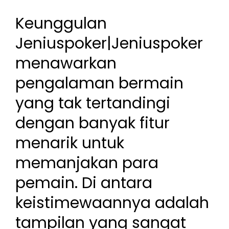
Keunggulan
Jeniuspoker|Jeniuspoker
menawarkan
pengalaman bermain
yang tak tertandingi
dengan banyak fitur
menarik untuk
memanjakan para
pemain. Di antara
keistimewaannya adalah
tampilan yang sangat