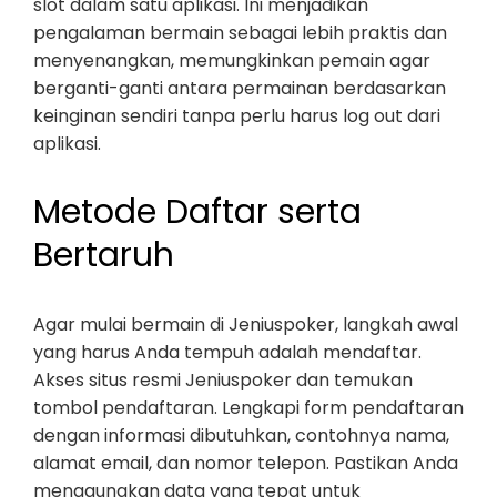
slot dalam satu aplikasi. Ini menjadikan
pengalaman bermain sebagai lebih praktis dan
menyenangkan, memungkinkan pemain agar
berganti-ganti antara permainan berdasarkan
keinginan sendiri tanpa perlu harus log out dari
aplikasi.
Metode Daftar serta
Bertaruh
Agar mulai bermain di Jeniuspoker, langkah awal
yang harus Anda tempuh adalah mendaftar.
Akses situs resmi Jeniuspoker dan temukan
tombol pendaftaran. Lengkapi form pendaftaran
dengan informasi dibutuhkan, contohnya nama,
alamat email, dan nomor telepon. Pastikan Anda
menggunakan data yang tepat untuk