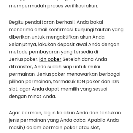
mempermudah proses verifikasi akun.
Begitu pendaftaran berhasil, Anda bakal
menerima email konfirmasi. Kunjungi tautan yang
diberikan untuk mengaktifkan akun Anda.
Selanjutnya, lakukan deposit awal Anda dengan
metode pembayaran yang tersedia di
Jeniuspoker.
idn poker
Setelah dana Anda
ditransfer, Anda sudah siap untuk mulai
permainan. Jeniuspoker menawarkan berbagai
pilihan permainan, termasuk IDN poker dan IDN
slot, agar Anda dapat memilih yang sesuai
dengan minat Anda.
Agar bermain, log in ke akun Anda dan tentukan
jenis permainan yang Anda coba. Apabila Anda
masih) dalam bermain poker atau slot,