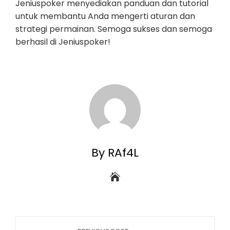
Jeniuspoker menyediakan panduan dan tutorial
untuk membantu Anda mengerti aturan dan
strategi permainan. Semoga sukses dan semoga
berhasil di Jeniuspoker!
By RAf4L