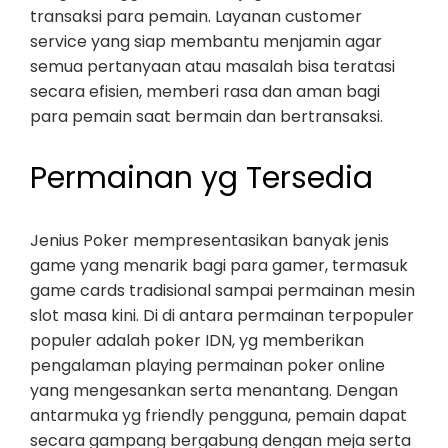
transaksi para pemain. Layanan customer
service yang siap membantu menjamin agar
semua pertanyaan atau masalah bisa teratasi
secara efisien, memberi rasa dan aman bagi
para pemain saat bermain dan bertransaksi.
Permainan yg Tersedia
Jenius Poker mempresentasikan banyak jenis
game yang menarik bagi para gamer, termasuk
game cards tradisional sampai permainan mesin
slot masa kini. Di di antara permainan terpopuler
populer adalah poker IDN, yg memberikan
pengalaman playing permainan poker online
yang mengesankan serta menantang. Dengan
antarmuka yg friendly pengguna, pemain dapat
secara gampang bergabung dengan meja serta