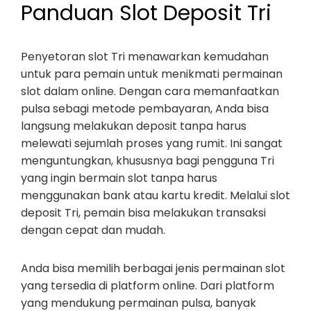
Panduan Slot Deposit Tri
Penyetoran slot Tri menawarkan kemudahan
untuk para pemain untuk menikmati permainan
slot dalam online. Dengan cara memanfaatkan
pulsa sebagi metode pembayaran, Anda bisa
langsung melakukan deposit tanpa harus
melewati sejumlah proses yang rumit. Ini sangat
menguntungkan, khususnya bagi pengguna Tri
yang ingin bermain slot tanpa harus
menggunakan bank atau kartu kredit. Melalui slot
deposit Tri, pemain bisa melakukan transaksi
dengan cepat dan mudah.
Anda bisa memilih berbagai jenis permainan slot
yang tersedia di platform online. Dari platform
yang mendukung permainan pulsa, banyak