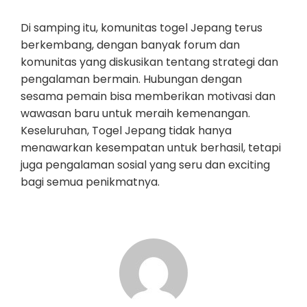
Di samping itu, komunitas togel Jepang terus
berkembang, dengan banyak forum dan
komunitas yang diskusikan tentang strategi dan
pengalaman bermain. Hubungan dengan
sesama pemain bisa memberikan motivasi dan
wawasan baru untuk meraih kemenangan.
Keseluruhan, Togel Jepang tidak hanya
menawarkan kesempatan untuk berhasil, tetapi
juga pengalaman sosial yang seru dan exciting
bagi semua penikmatnya.