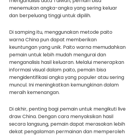
menganalisis data Taiwan, pemain bisa
menemukan angka-angka yang sering keluar
dan berpeluang tinggi untuk dipilih.
Di samping itu, menggunakan metode paito
warna China pun dapat memberikan
keuntungan yang unik. Paito warna memudahkan
pemain untuk lebih mudah mengurai dan
menganalisis hasil keluaran. Melalui menerapkan
informasi visual dalam paito, pemain bisa
mengidentifikasi angka yang populer atau sering
muncul. Ini meningkatkan kemungkinan dalam
meraih kemenangan.
Di akhir, penting bagi pemain untuk mengikuti live
draw China. Dengan cara menyaksikan hasil
secara langsung, pemain dapat merasakan lebih
dekat pengalaman permainan dan memperoleh