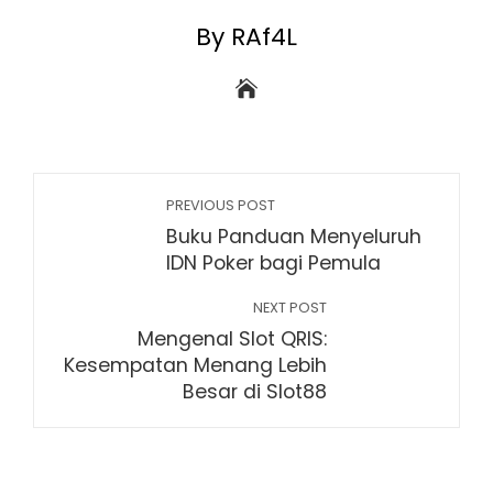
By RAf4L
PREVIOUS POST
Buku Panduan Menyeluruh
IDN Poker bagi Pemula
NEXT POST
Mengenal Slot QRIS:
Kesempatan Menang Lebih
Besar di Slot88