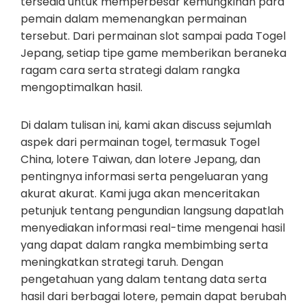
tersedia untuk memperbesar kemungkinan para
pemain dalam memenangkan permainan
tersebut. Dari permainan slot sampai pada Togel
Jepang, setiap tipe game memberikan beraneka
ragam cara serta strategi dalam rangka
mengoptimalkan hasil.
Di dalam tulisan ini, kami akan discuss sejumlah
aspek dari permainan togel, termasuk Togel
China, lotere Taiwan, dan lotere Jepang, dan
pentingnya informasi serta pengeluaran yang
akurat akurat. Kami juga akan menceritakan
petunjuk tentang pengundian langsung dapatlah
menyediakan informasi real-time mengenai hasil
yang dapat dalam rangka membimbing serta
meningkatkan strategi taruh. Dengan
pengetahuan yang dalam tentang data serta
hasil dari berbagai lotere, pemain dapat berubah