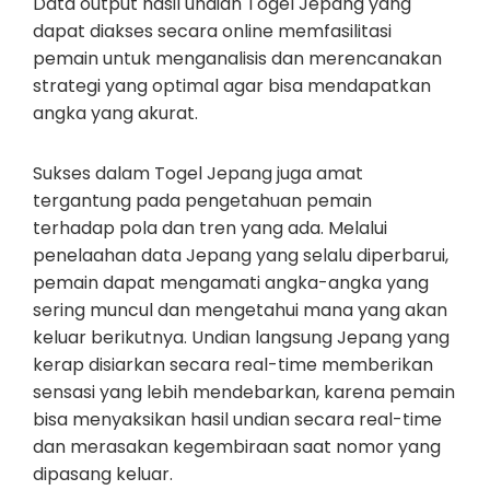
Data output hasil undian Togel Jepang yang
dapat diakses secara online memfasilitasi
pemain untuk menganalisis dan merencanakan
strategi yang optimal agar bisa mendapatkan
angka yang akurat.
Sukses dalam Togel Jepang juga amat
tergantung pada pengetahuan pemain
terhadap pola dan tren yang ada. Melalui
penelaahan data Jepang yang selalu diperbarui,
pemain dapat mengamati angka-angka yang
sering muncul dan mengetahui mana yang akan
keluar berikutnya. Undian langsung Jepang yang
kerap disiarkan secara real-time memberikan
sensasi yang lebih mendebarkan, karena pemain
bisa menyaksikan hasil undian secara real-time
dan merasakan kegembiraan saat nomor yang
dipasang keluar.