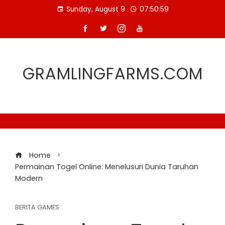
Skip
Sunday, August 9
07:51:00
to
content
GRAMLINGFARMS.COM
Home
Permainan Togel Online: Menelusuri Dunia Taruhan
Modern
BERITA GAMES