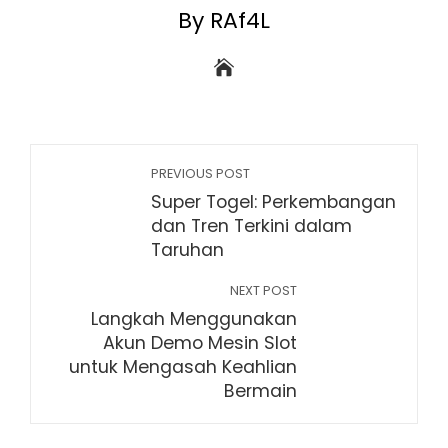
By RAf4L
PREVIOUS POST
Super Togel: Perkembangan
dan Tren Terkini dalam
Taruhan
NEXT POST
Langkah Menggunakan
Akun Demo Mesin Slot
untuk Mengasah Keahlian
Bermain