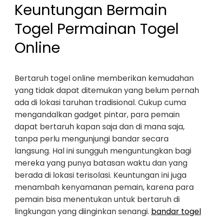
Keuntungan Bermain
Togel Permainan Togel
Online
Bertaruh togel online memberikan kemudahan
yang tidak dapat ditemukan yang belum pernah
ada di lokasi taruhan tradisional. Cukup cuma
mengandalkan gadget pintar, para pemain
dapat bertaruh kapan saja dan di mana saja,
tanpa perlu mengunjungi bandar secara
langsung. Hal ini sungguh menguntungkan bagi
mereka yang punya batasan waktu dan yang
berada di lokasi terisolasi. Keuntungan ini juga
menambah kenyamanan pemain, karena para
pemain bisa menentukan untuk bertaruh di
lingkungan yang diinginkan senangi.
bandar togel