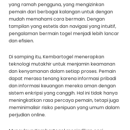
yang ramah pengguna, yang mengizinkan
pemain dari berbagai kalangan untuk dengan
mudah memahami cara bermain. Dengan
tampilan yang estetis dan navigasi yang intuitif,
pengalaman bermain togel menjadi lebih lancar
dan efisien.
Di samping itu, Kembartogel menerapkan
teknologi mutakhir untuk menjamin keamanan
dan kenyamanan dalam setiap proses. Pemain
dapat merasa tenang karena informasi pribadi
dan informasi keuangan mereka aman dengan
sistem enkripsi yang canggih. Hal ini tidak hanya
meningkatkan rasa percaya pemain, tetapi juga
meminimalisir risiko penipuan yang umum dalam
perjudian online.