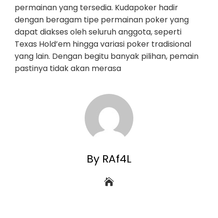
permainan yang tersedia. Kudapoker hadir
dengan beragam tipe permainan poker yang
dapat diakses oleh seluruh anggota, seperti
Texas Hold’em hingga variasi poker tradisional
yang lain. Dengan begitu banyak pilihan, pemain
pastinya tidak akan merasa
By RAf4L