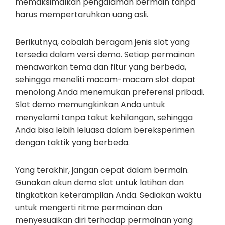
memaksimalkan pengalaman bermain tanpa
harus mempertaruhkan uang asli.
Berikutnya, cobalah beragam jenis slot yang
tersedia dalam versi demo. Setiap permainan
menawarkan tema dan fitur yang berbeda,
sehingga meneliti macam-macam slot dapat
menolong Anda menemukan preferensi pribadi.
Slot demo memungkinkan Anda untuk
menyelami tanpa takut kehilangan, sehingga
Anda bisa lebih leluasa dalam bereksperimen
dengan taktik yang berbeda.
Yang terakhir, jangan cepat dalam bermain.
Gunakan akun demo slot untuk latihan dan
tingkatkan keterampilan Anda. Sediakan waktu
untuk mengerti ritme permainan dan
menyesuaikan diri terhadap permainan yang