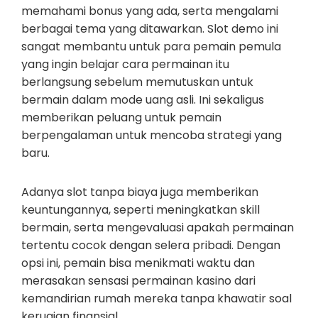
memahami bonus yang ada, serta mengalami
berbagai tema yang ditawarkan. Slot demo ini
sangat membantu untuk para pemain pemula
yang ingin belajar cara permainan itu
berlangsung sebelum memutuskan untuk
bermain dalam mode uang asli. Ini sekaligus
memberikan peluang untuk pemain
berpengalaman untuk mencoba strategi yang
baru.
Adanya slot tanpa biaya juga memberikan
keuntungannya, seperti meningkatkan skill
bermain, serta mengevaluasi apakah permainan
tertentu cocok dengan selera pribadi. Dengan
opsi ini, pemain bisa menikmati waktu dan
merasakan sensasi permainan kasino dari
kemandirian rumah mereka tanpa khawatir soal
kerugian finansial.