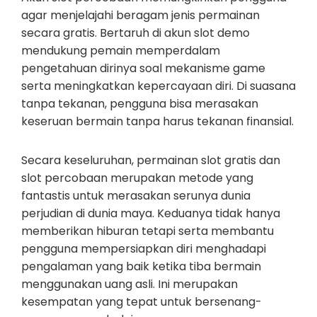
agar menjelajahi beragam jenis permainan
secara gratis. Bertaruh di akun slot demo
mendukung pemain memperdalam
pengetahuan dirinya soal mekanisme game
serta meningkatkan kepercayaan diri. Di suasana
tanpa tekanan, pengguna bisa merasakan
keseruan bermain tanpa harus tekanan finansial.
Secara keseluruhan, permainan slot gratis dan
slot percobaan merupakan metode yang
fantastis untuk merasakan serunya dunia
perjudian di dunia maya. Keduanya tidak hanya
memberikan hiburan tetapi serta membantu
pengguna mempersiapkan diri menghadapi
pengalaman yang baik ketika tiba bermain
menggunakan uang asli. Ini merupakan
kesempatan yang tepat untuk bersenang-