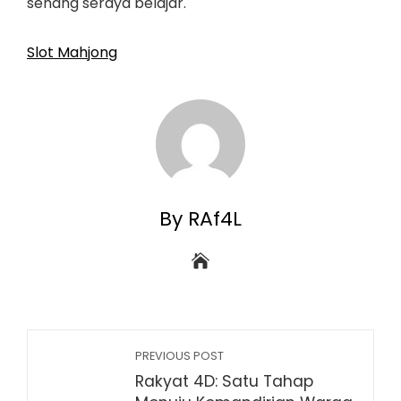
senang seraya belajar.
Slot Mahjong
By RAf4L
PREVIOUS POST
Rakyat 4D: Satu Tahap