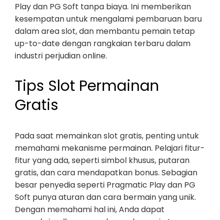
Play dan PG Soft tanpa biaya. Ini memberikan
kesempatan untuk mengalami pembaruan baru
dalam area slot, dan membantu pemain tetap
up-to-date dengan rangkaian terbaru dalam
industri perjudian online.
Tips Slot Permainan
Gratis
Pada saat memainkan slot gratis, penting untuk
memahami mekanisme permainan. Pelajari fitur-
fitur yang ada, seperti simbol khusus, putaran
gratis, dan cara mendapatkan bonus. Sebagian
besar penyedia seperti Pragmatic Play dan PG
Soft punya aturan dan cara bermain yang unik.
Dengan memahami hal ini, Anda dapat