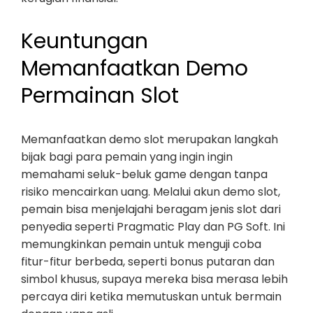
Keuntungan
Memanfaatkan Demo
Permainan Slot
Memanfaatkan demo slot merupakan langkah
bijak bagi para pemain yang ingin ingin
memahami seluk-beluk game dengan tanpa
risiko mencairkan uang. Melalui akun demo slot,
pemain bisa menjelajahi beragam jenis slot dari
penyedia seperti Pragmatic Play dan PG Soft. Ini
memungkinkan pemain untuk menguji coba
fitur-fitur berbeda, seperti bonus putaran dan
simbol khusus, supaya mereka bisa merasa lebih
percaya diri ketika memutuskan untuk bermain