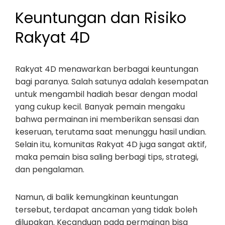
Keuntungan dan Risiko
Rakyat 4D
Rakyat 4D menawarkan berbagai keuntungan
bagi paranya. Salah satunya adalah kesempatan
untuk mengambil hadiah besar dengan modal
yang cukup kecil. Banyak pemain mengaku
bahwa permainan ini memberikan sensasi dan
keseruan, terutama saat menunggu hasil undian.
Selain itu, komunitas Rakyat 4D juga sangat aktif,
maka pemain bisa saling berbagi tips, strategi,
dan pengalaman.
Namun, di balik kemungkinan keuntungan
tersebut, terdapat ancaman yang tidak boleh
dilupakan. Kecanduan pada permainan bisa