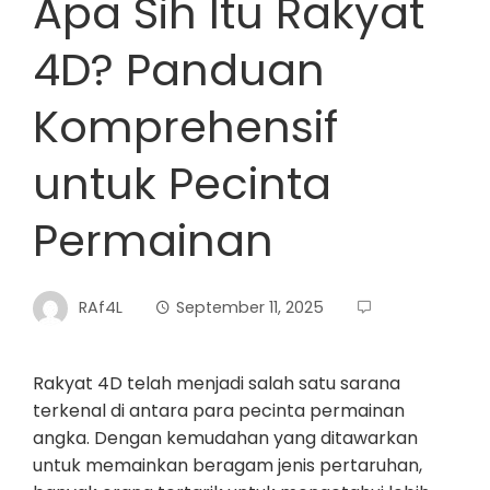
Apa Sih Itu Rakyat
4D? Panduan
Komprehensif
untuk Pecinta
Permainan
RAf4L
September 11, 2025
Rakyat 4D telah menjadi salah satu sarana
terkenal di antara para pecinta permainan
angka. Dengan kemudahan yang ditawarkan
untuk memainkan beragam jenis pertaruhan,