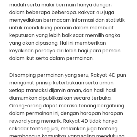
mudah serta mulai bermain hanya dengan
dalam beberapa beberapa. Rakyat 4D juga
menyediakan bermacam informasi dan statistik
untuk mendukung pemain dalam membuat
keputusan yang lebih baik saat memilih angka
yang akan dipasang. Hal ini memberikan
keyakinan percaya diri lebih bagi para pemain
dalam ikut serta dalam permainan.
Di samping permainan yang seru, Rakyat 4D pun
menganut prinsip keterbukaan serta aman.
Setiap transaksi dijamin aman, dan hasil hasil
diumumkan dipublikasikan secara terbuka.
Orang-orang dapat merasa tenang bergabung
dalam permainan ini, dengan harapan harapan
reward yang menarik. Rakyat 4D tidak hanya
sekadar tentang judi, melainkan juga tentang
membangun komunitas yang saling mendukung