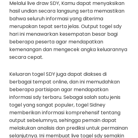
Melalui live draw SDY, Kamu dapat menyaksikan
hasil undian secara langsung serta memastikan
bahwa seluruh informasi yang diterima
merupakan tepat serta jelas. Output togel sdy
hari ini menawarkan kesempatan besar bagi
beberapa peserta agar mendapatkan
kemenangan dan mengecek angka keluarannya
secara cepat.
Keluaran togel SDY juga dapat diakses di
berbagai tempat online, dan ini memudahkan
beberapa partisipan agar mendapatkan
informasi sdy terbaru. Sebagai salah satu jenis
togel yang sangat populer, togel Sidney
memberikan informasi komprehensif tentang
output sebelumnya, sehingga pemain dapat
melakukan analisis dan prediksi untuk permainan
selanjutnya. Ini membuat live togel sdy semakin