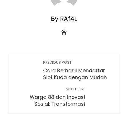
By RAf4L
PREVIOUS POST
Cara Berhasil Mendaftar
Slot Kuda dengan Mudah
NEXT POST
Warga 88 dan Inovasi
Sosial: Transformasi