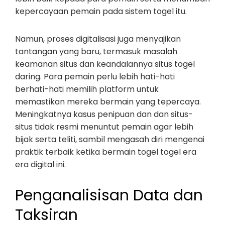
kepercayaan pemain pada sistem togel itu.
Namun, proses digitalisasi juga menyajikan
tantangan yang baru, termasuk masalah
keamanan situs dan keandalannya situs togel
daring. Para pemain perlu lebih hati-hati
berhati-hati memilih platform untuk
memastikan mereka bermain yang tepercaya.
Meningkatnya kasus penipuan dan dan situs-
situs tidak resmi menuntut pemain agar lebih
bijak serta teliti, sambil mengasah diri mengenai
praktik terbaik ketika bermain togel togel era
era digital ini.
Penganalisisan Data dan
Taksiran