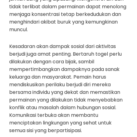
tidak terlibat dalam permainan dapat menolong
menjaga konsentrasi tetap berkedudukan dan
menghindari akibat buruk yang kemungkinan
muncul.
Kesadaran akan dampak sosial dari aktivitas
berjudi juga amat penting. Bertaruh togel perlu
dilakukan dengan cara bijak, sambil
mempertimbangkan dampaknya pada sanak
keluarga dan masyarakat. Pemain harus
mendiskusikan perilaku berjudi diri mereka
bersama individu yang dekat dan memastikan
permainan yang dilakukan tidak menyebabkan
konflik atau masalah dalam hubungan sosial.
Komunikasi terbuka akan membantu
menciptakan lingkungan yang sehat untuk
semua sisi yang berpartisipasi.