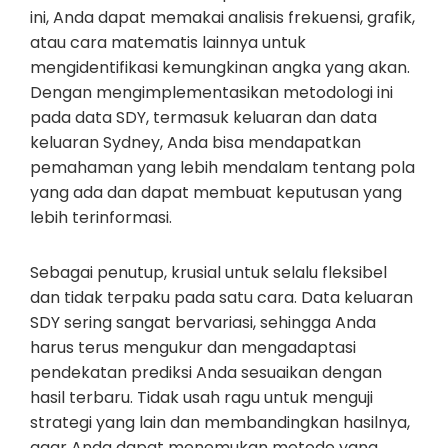
ini, Anda dapat memakai analisis frekuensi, grafik,
atau cara matematis lainnya untuk
mengidentifikasi kemungkinan angka yang akan.
Dengan mengimplementasikan metodologi ini
pada data SDY, termasuk keluaran dan data
keluaran Sydney, Anda bisa mendapatkan
pemahaman yang lebih mendalam tentang pola
yang ada dan dapat membuat keputusan yang
lebih terinformasi.
Sebagai penutup, krusial untuk selalu fleksibel
dan tidak terpaku pada satu cara. Data keluaran
SDY sering sangat bervariasi, sehingga Anda
harus terus mengukur dan mengadaptasi
pendekatan prediksi Anda sesuaikan dengan
hasil terbaru. Tidak usah ragu untuk menguji
strategi yang lain dan membandingkan hasilnya,
agar Anda dapat menemukan metode yang