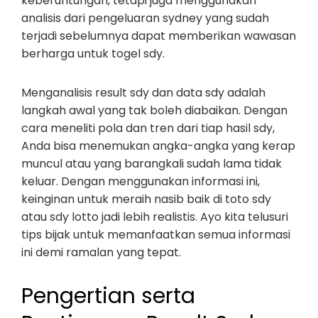
keberuntungan, tetapi juga menggunakan
analisis dari pengeluaran sydney yang sudah
terjadi sebelumnya dapat memberikan wawasan
berharga untuk togel sdy.
Menganalisis result sdy dan data sdy adalah
langkah awal yang tak boleh diabaikan. Dengan
cara meneliti pola dan tren dari tiap hasil sdy,
Anda bisa menemukan angka-angka yang kerap
muncul atau yang barangkali sudah lama tidak
keluar. Dengan menggunakan informasi ini,
keinginan untuk meraih nasib baik di toto sdy
atau sdy lotto jadi lebih realistis. Ayo kita telusuri
tips bijak untuk memanfaatkan semua informasi
ini demi ramalan yang tepat.
Pengertian serta