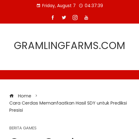
Skip
Friday, August 7
04:37:40
to
content
GRAMLINGFARMS.COM
Home
Cara Cerdas Memanfaatkan Hasil SDY untuk Prediksi
Presisi
BERITA GAMES