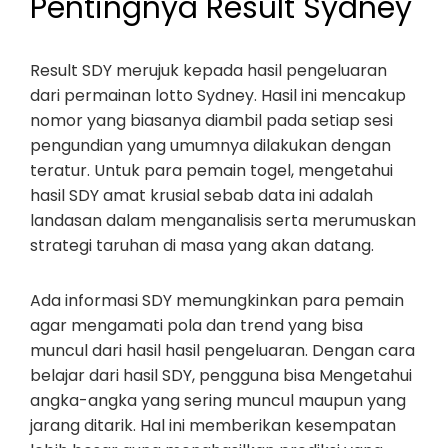
Pentingnya Result Sydney
Result SDY merujuk kepada hasil pengeluaran
dari permainan lotto Sydney. Hasil ini mencakup
nomor yang biasanya diambil pada setiap sesi
pengundian yang umumnya dilakukan dengan
teratur. Untuk para pemain togel, mengetahui
hasil SDY amat krusial sebab data ini adalah
landasan dalam menganalisis serta merumuskan
strategi taruhan di masa yang akan datang.
Ada informasi SDY memungkinkan para pemain
agar mengamati pola dan trend yang bisa
muncul dari hasil hasil pengeluaran. Dengan cara
belajar dari hasil SDY, pengguna bisa Mengetahui
angka-angka yang sering muncul maupun yang
jarang ditarik. Hal ini memberikan kesempatan