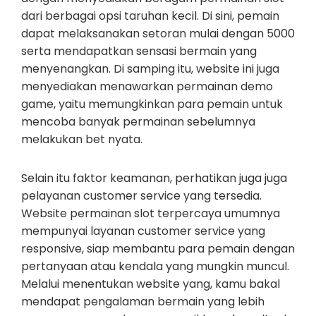
dari berbagai opsi taruhan kecil. Di sini, pemain
dapat melaksanakan setoran mulai dengan 5000
serta mendapatkan sensasi bermain yang
menyenangkan. Di samping itu, website ini juga
menyediakan menawarkan permainan demo
game, yaitu memungkinkan para pemain untuk
mencoba banyak permainan sebelumnya
melakukan bet nyata.
Selain itu faktor keamanan, perhatikan juga juga
pelayanan customer service yang tersedia.
Website permainan slot terpercaya umumnya
mempunyai layanan customer service yang
responsive, siap membantu para pemain dengan
pertanyaan atau kendala yang mungkin muncul.
Melalui menentukan website yang, kamu bakal
mendapat pengalaman bermain yang lebih