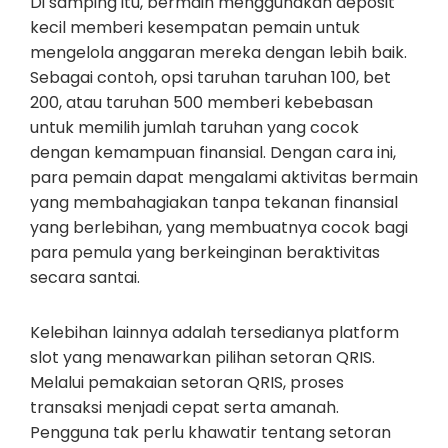
Di samping itu, bermain menggunakan deposit
kecil memberi kesempatan pemain untuk
mengelola anggaran mereka dengan lebih baik.
Sebagai contoh, opsi taruhan taruhan 100, bet
200, atau taruhan 500 memberi kebebasan
untuk memilih jumlah taruhan yang cocok
dengan kemampuan finansial. Dengan cara ini,
para pemain dapat mengalami aktivitas bermain
yang membahagiakan tanpa tekanan finansial
yang berlebihan, yang membuatnya cocok bagi
para pemula yang berkeinginan beraktivitas
secara santai.
Kelebihan lainnya adalah tersedianya platform
slot yang menawarkan pilihan setoran QRIS.
Melalui pemakaian setoran QRIS, proses
transaksi menjadi cepat serta amanah.
Pengguna tak perlu khawatir tentang setoran