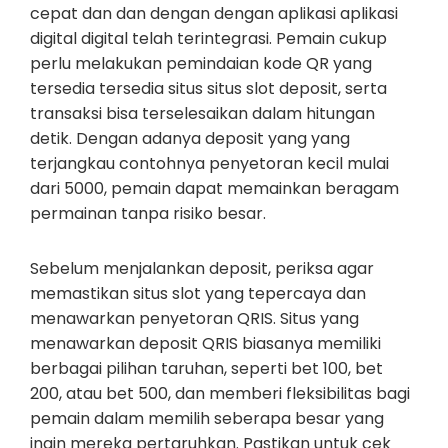
cepat dan dan dengan dengan aplikasi aplikasi
digital digital telah terintegrasi. Pemain cukup
perlu melakukan pemindaian kode QR yang
tersedia tersedia situs situs slot deposit, serta
transaksi bisa terselesaikan dalam hitungan
detik. Dengan adanya deposit yang yang
terjangkau contohnya penyetoran kecil mulai
dari 5000, pemain dapat memainkan beragam
permainan tanpa risiko besar.
Sebelum menjalankan deposit, periksa agar
memastikan situs slot yang tepercaya dan
menawarkan penyetoran QRIS. Situs yang
menawarkan deposit QRIS biasanya memiliki
berbagai pilihan taruhan, seperti bet 100, bet
200, atau bet 500, dan memberi fleksibilitas bagi
pemain dalam memilih seberapa besar yang
ingin mereka pertaruhkan. Pastikan untuk cek