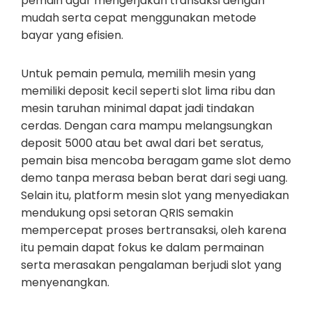
pemain agar mengerjakan transaksi dengan
mudah serta cepat menggunakan metode
bayar yang efisien.
Untuk pemain pemula, memilih mesin yang
memiliki deposit kecil seperti slot lima ribu dan
mesin taruhan minimal dapat jadi tindakan
cerdas. Dengan cara mampu melangsungkan
deposit 5000 atau bet awal dari bet seratus,
pemain bisa mencoba beragam game slot demo
demo tanpa merasa beban berat dari segi uang.
Selain itu, platform mesin slot yang menyediakan
mendukung opsi setoran QRIS semakin
mempercepat proses bertransaksi, oleh karena
itu pemain dapat fokus ke dalam permainan
serta merasakan pengalaman berjudi slot yang
menyenangkan.