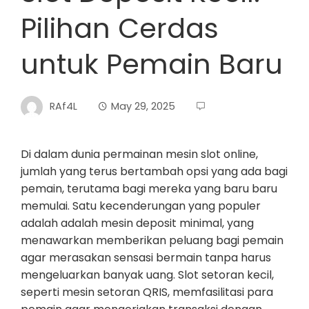
Pilihan Cerdas
untuk Pemain Baru
RAf4L
May 29, 2025
Di dalam dunia permainan mesin slot online,
jumlah yang terus bertambah opsi yang ada bagi
pemain, terutama bagi mereka yang baru baru
memulai. Satu kecenderungan yang populer
adalah adalah mesin deposit minimal, yang
menawarkan memberikan peluang bagi pemain
agar merasakan sensasi bermain tanpa harus
mengeluarkan banyak uang. Slot setoran kecil,
seperti mesin setoran QRIS, memfasilitasi para