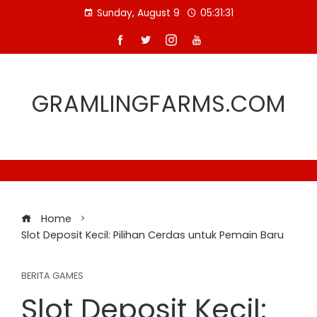
Skip
Sunday, August 9
05:31:31
to
content
GRAMLINGFARMS.COM
Home
Slot Deposit Kecil: Pilihan Cerdas untuk Pemain Baru
BERITA GAMES
Slot Deposit Kecil: