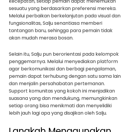
kecepatan, setiap pemain dapat menemukan
sesuatu yang berdasarkan preferensi mereka.
Melalui perbaikan berkelanjutan pada visual dan
fungsionalitas, Salju senantiasa memberi
tantangan baru, sehingga para pemain tidak
akan mudah merasa bosan.
Selain itu, Salju pun berorientasi pada kelompok
penggemarnya. Melalui menyediakan platform
agar berkomunikasi dan berbagi pengalaman,
pemain dapat terhubung dengan satu sama lain
dan menjalin persahabatan pertemanan.
Support komunitas yang kokoh ini menjadikan
suasana yang dan mendukung, memungkinkan
setiap orang bisa menikmati dan menyelidiki
lebih jauh lagi apa yang disajikan oleh Salju.
Langkah Menggunakan