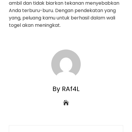
ambil dan tidak biarkan tekanan menyebabkan
Anda terburu-buru. Dengan pendekatan yang
yang, peluang kamu untuk berhasil dalam wali
togel akan meningkat.
By RAf4L