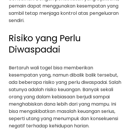
pemain dapat menggunakan kesempatan yang
sambil tetap menjaga kontrol atas pengeluaran
sendiri.
Risiko yang Perlu
Diwaspadai
Bertaruh wali togel bisa memberikan
kesempatan yang, namun dibalik balik tersebut,
ada beberapa risiko yang perlu diwaspadai. Salah
satunya adalah risiko keuangan. Banyak sekali
orang yang dalam kebiasaan berjudi sampai
menghabiskan dana lebih dari yang mampu. Ini
bisa mengakibatkan masalah keuangan serius,
seperti utang yang menumpuk dan konsekuensi
negatif terhadap kehidupan harian.