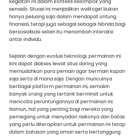
kegiatan ini dalam konteks kelompok yang
senasib. Situasi ini menjadikan walitogel bukan
hanya peluang saja dalam mendapat untung
finansial, tetapi juga sebagai sebagai hibrida bagi
bersosialisasi selain itu menambah interaksi
antar individu.
Sejalan dengan evolusi teknologi; permainan ini
kini dapat diakses lewat situs daring yang
memudahkan para pemain agar bermain kapan
saja serta di mana saja. Dengan munculnya
berbagai platform permainan ini, semakin
banyak orang yang tertarik berminat untuk
mencoba peruntungannya di permainan ini.
Namun, hal yang penting bagi mereka yang
pemegang untuk menyadari risikonya dan batas
yang perlu diterapkan untuk permainan ini tetap
dalam batasan yang aman serta bertanggung