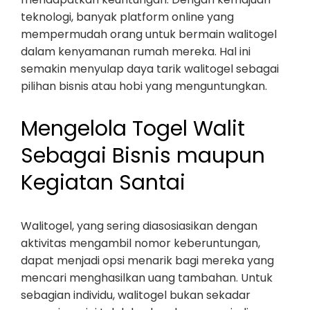
teknologi, banyak platform online yang
mempermudah orang untuk bermain walitogel
dalam kenyamanan rumah mereka. Hal ini
semakin menyulap daya tarik walitogel sebagai
pilihan bisnis atau hobi yang menguntungkan.
Mengelola Togel Walit
Sebagai Bisnis maupun
Kegiatan Santai
Walitogel, yang sering diasosiasikan dengan
aktivitas mengambil nomor keberuntungan,
dapat menjadi opsi menarik bagi mereka yang
mencari menghasilkan uang tambahan. Untuk
sebagian individu, walitogel bukan sekadar