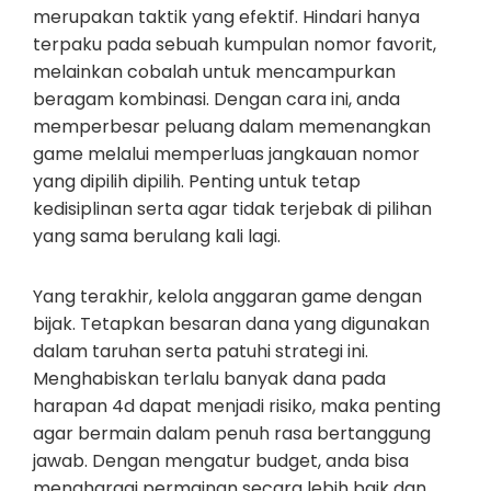
merupakan taktik yang efektif. Hindari hanya
terpaku pada sebuah kumpulan nomor favorit,
melainkan cobalah untuk mencampurkan
beragam kombinasi. Dengan cara ini, anda
memperbesar peluang dalam memenangkan
game melalui memperluas jangkauan nomor
yang dipilih dipilih. Penting untuk tetap
kedisiplinan serta agar tidak terjebak di pilihan
yang sama berulang kali lagi.
Yang terakhir, kelola anggaran game dengan
bijak. Tetapkan besaran dana yang digunakan
dalam taruhan serta patuhi strategi ini.
Menghabiskan terlalu banyak dana pada
harapan 4d dapat menjadi risiko, maka penting
agar bermain dalam penuh rasa bertanggung
jawab. Dengan mengatur budget, anda bisa
menghargai permainan secara lebih baik dan