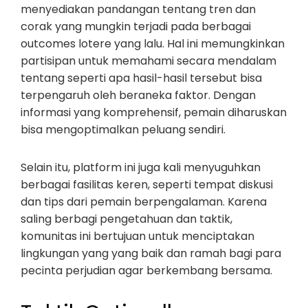
menyediakan pandangan tentang tren dan
corak yang mungkin terjadi pada berbagai
outcomes lotere yang lalu. Hal ini memungkinkan
partisipan untuk memahami secara mendalam
tentang seperti apa hasil-hasil tersebut bisa
terpengaruh oleh beraneka faktor. Dengan
informasi yang komprehensif, pemain diharuskan
bisa mengoptimalkan peluang sendiri.
Selain itu, platform ini juga kali menyuguhkan
berbagai fasilitas keren, seperti tempat diskusi
dan tips dari pemain berpengalaman. Karena
saling berbagi pengetahuan dan taktik,
komunitas ini bertujuan untuk menciptakan
lingkungan yang yang baik dan ramah bagi para
pecinta perjudian agar berkembang bersama.