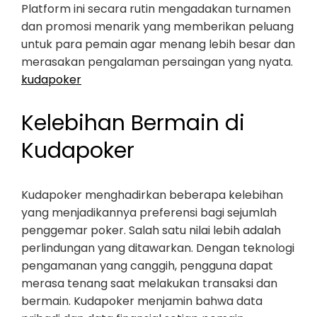
Platform ini secara rutin mengadakan turnamen
dan promosi menarik yang memberikan peluang
untuk para pemain agar menang lebih besar dan
merasakan pengalaman persaingan yang nyata.
kudapoker
Kelebihan Bermain di
Kudapoker
Kudapoker menghadirkan beberapa kelebihan
yang menjadikannya preferensi bagi sejumlah
penggemar poker. Salah satu nilai lebih adalah
perlindungan yang ditawarkan. Dengan teknologi
pengamanan yang canggih, pengguna dapat
merasa tenang saat melakukan transaksi dan
bermain. Kudapoker menjamin bahwa data