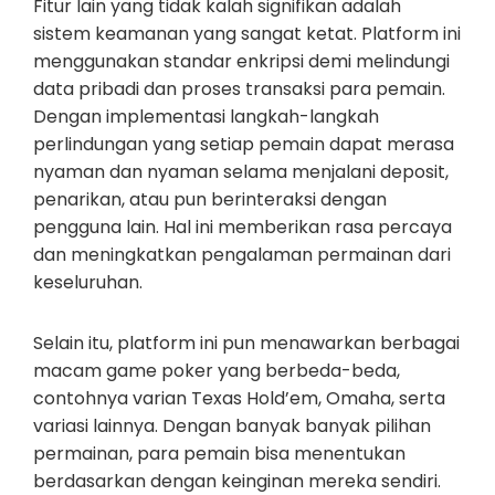
Fitur lain yang tidak kalah signifikan adalah
sistem keamanan yang sangat ketat. Platform ini
menggunakan standar enkripsi demi melindungi
data pribadi dan proses transaksi para pemain.
Dengan implementasi langkah-langkah
perlindungan yang setiap pemain dapat merasa
nyaman dan nyaman selama menjalani deposit,
penarikan, atau pun berinteraksi dengan
pengguna lain. Hal ini memberikan rasa percaya
dan meningkatkan pengalaman permainan dari
keseluruhan.
Selain itu, platform ini pun menawarkan berbagai
macam game poker yang berbeda-beda,
contohnya varian Texas Hold’em, Omaha, serta
variasi lainnya. Dengan banyak banyak pilihan
permainan, para pemain bisa menentukan
berdasarkan dengan keinginan mereka sendiri.