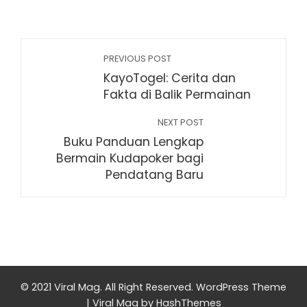
PREVIOUS POST
KayoTogel: Cerita dan
Fakta di Balik Permainan
NEXT POST
Buku Panduan Lengkap
Bermain Kudapoker bagi
Pendatang Baru
© 2021 Viral Mag. All Right Reserved.
WordPress Theme
|
Viral Mag
by HashThemes