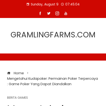
Skip
Sunday, August 9
07:45:05
to
content
GRAMLINGFARMS.COM
Home
Mengetahui Kudapoker: Permainan Poker Terpercaya
: Game Poker Yang Dapat Diandalkan
BERITA GAMES