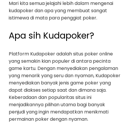
Mari kita semua jelajahi lebih dalam mengenai
kudapoker dan apa yang membuat sangat
istimewa di mata para penggiat poker.
Apa sih Kudapoker?
Platform Kudapoker adalah situs poker online
yang semakin kian populer di antara pecinta
game kartu. Dengan menyediakan pengalaman
yang menarik yang seru dan nyaman, Kudapoker
menyediakan banyak jenis game poker yang
dapat diakses setiap saat dan dimana saja.
Keberadaan dan popularitas situs ini
menjadikannya pilihan utama bagi banyak
penjudi yang ingin mendapatkan menikmati
permainan poker dengan nyaman.