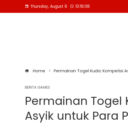
Skip
Thursday, August 6
10:16:09
to
content
Home
Permainan Togel Kuda: Kompetisi As
BERITA GAMES
Permainan Togel 
Asyik untuk Para 