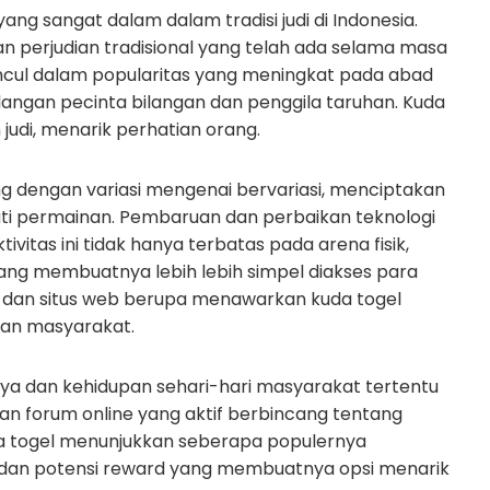
ng sangat dalam dalam tradisi judi di Indonesia.
n perjudian tradisional yang telah ada selama masa
uncul dalam popularitas yang meningkat pada abad
langan pecinta bilangan dan penggila taruhan. Kuda
udi, menarik perhatian orang.
g dengan variasi mengenai bervariasi, menciptakan
i permainan. Pembaruan dan perbaikan teknologi
vitas ini tidak hanya terbatas pada arena fisik,
yang membuatnya lebih lebih simpel diakses para
m dan situs web berupa menawarkan kuda togel
aan masyarakat.
daya dan kehidupan sehari-hari masyarakat tertentu
an forum online yang aktif berbincang tentang
da togel menunjukkan seberapa populernya
dan potensi reward yang membuatnya opsi menarik