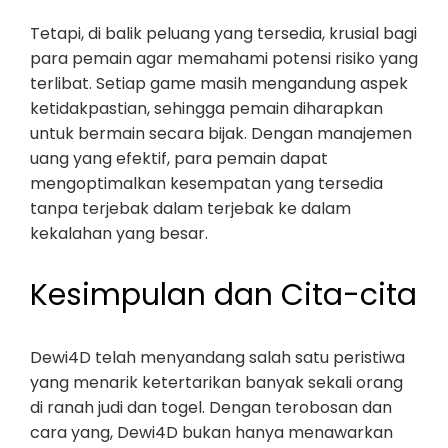
Tetapi, di balik peluang yang tersedia, krusial bagi
para pemain agar memahami potensi risiko yang
terlibat. Setiap game masih mengandung aspek
ketidakpastian, sehingga pemain diharapkan
untuk bermain secara bijak. Dengan manajemen
uang yang efektif, para pemain dapat
mengoptimalkan kesempatan yang tersedia
tanpa terjebak dalam terjebak ke dalam
kekalahan yang besar.
Kesimpulan dan Cita-cita
Dewi4D telah menyandang salah satu peristiwa
yang menarik ketertarikan banyak sekali orang
di ranah judi dan togel. Dengan terobosan dan
cara yang, Dewi4D bukan hanya menawarkan