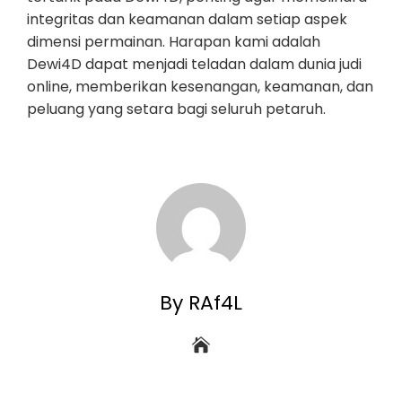
integritas dan keamanan dalam setiap aspek
dimensi permainan. Harapan kami adalah
Dewi4D dapat menjadi teladan dalam dunia judi
online, memberikan kesenangan, keamanan, dan
peluang yang setara bagi seluruh petaruh.
By RAf4L