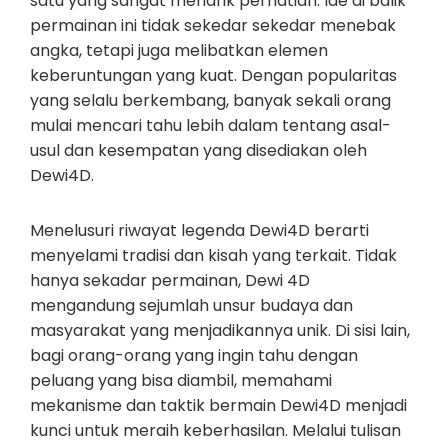
satu yang sangat menarik perhatian. Ide di balik
permainan ini tidak sekedar sekedar menebak
angka, tetapi juga melibatkan elemen
keberuntungan yang kuat. Dengan popularitas
yang selalu berkembang, banyak sekali orang
mulai mencari tahu lebih dalam tentang asal-
usul dan kesempatan yang disediakan oleh
Dewi4D.
Menelusuri riwayat legenda Dewi4D berarti
menyelami tradisi dan kisah yang terkait. Tidak
hanya sekadar permainan, Dewi 4D
mengandung sejumlah unsur budaya dan
masyarakat yang menjadikannya unik. Di sisi lain,
bagi orang-orang yang ingin tahu dengan
peluang yang bisa diambil, memahami
mekanisme dan taktik bermain Dewi4D menjadi
kunci untuk meraih keberhasilan. Melalui tulisan