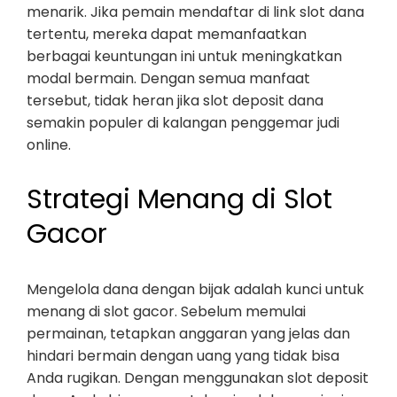
menarik. Jika pemain mendaftar di link slot dana
tertentu, mereka dapat memanfaatkan
berbagai keuntungan ini untuk meningkatkan
modal bermain. Dengan semua manfaat
tersebut, tidak heran jika slot deposit dana
semakin populer di kalangan penggemar judi
online.
Strategi Menang di Slot
Gacor
Mengelola dana dengan bijak adalah kunci untuk
menang di slot gacor. Sebelum memulai
permainan, tetapkan anggaran yang jelas dan
hindari bermain dengan uang yang tidak bisa
Anda rugikan. Dengan menggunakan slot deposit