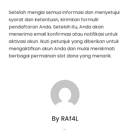
Setelah mengisi semua informasi dan menyetujui
syarat dan ketentuan, kirimkan formulir
pendaftaran Anda. Setelah itu, Anda akan
menerima email konfirmasi atau notifikasi untuk
aktivasi akun. Ikuti petunjuk yang diberikan untuk
mengaktifkan akun Anda dan mulai menikmati
berbagai permainan slot dana yang menarik.
By RAf4L