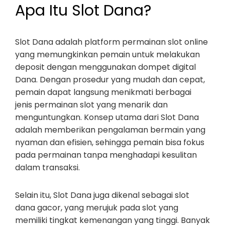
Apa Itu Slot Dana?
Slot Dana adalah platform permainan slot online
yang memungkinkan pemain untuk melakukan
deposit dengan menggunakan dompet digital
Dana. Dengan prosedur yang mudah dan cepat,
pemain dapat langsung menikmati berbagai
jenis permainan slot yang menarik dan
menguntungkan. Konsep utama dari Slot Dana
adalah memberikan pengalaman bermain yang
nyaman dan efisien, sehingga pemain bisa fokus
pada permainan tanpa menghadapi kesulitan
dalam transaksi.
Selain itu, Slot Dana juga dikenal sebagai slot
dana gacor, yang merujuk pada slot yang
memiliki tingkat kemenangan yang tinggi. Banyak