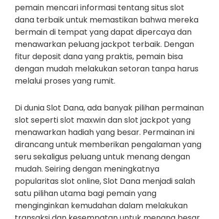
pemain mencari informasi tentang situs slot
dana terbaik untuk memastikan bahwa mereka
bermain di tempat yang dapat dipercaya dan
menawarkan peluang jackpot terbaik. Dengan
fitur deposit dana yang praktis, pemain bisa
dengan mudah melakukan setoran tanpa harus
melalui proses yang rumit.
Di dunia Slot Dana, ada banyak pilihan permainan
slot seperti slot maxwin dan slot jackpot yang
menawarkan hadiah yang besar. Permainan ini
dirancang untuk memberikan pengalaman yang
seru sekaligus peluang untuk menang dengan
mudah. Seiring dengan meningkatnya
popularitas slot online, Slot Dana menjadi salah
satu pilihan utama bagi pemain yang
menginginkan kemudahan dalam melakukan
transaksi dan kesempatan untuk menang besar.