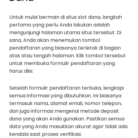
Untuk mulai bermain di situs slot dana, langkah
pertama yang perlu Anda lakukan adalah
mengunjungi halaman utama situs tersebut. Di
sana, Anda akan menemukan tombol
pendaftaran yang biasanya terletak di bagian
atas atau tengah halaman. Klik tombol tersebut
untuk membuka formulir pendaftaran yang
harus diisi.
Setelah formulir pendaftaran terbuka, lengkapi
semua informasi yang dibutuhkan. Ini biasanya
termasuk nama, alamat email, nomor telepon,
dan juga informasi mengenai metode deposit
dana yang akan Anda gunakan. Pastikan semua
data yang Anda masukkan akurat agar tidak ada
kendala saat proses verifikasi.