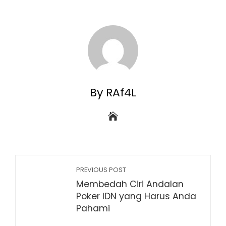
By RAf4L
PREVIOUS POST
Membedah Ciri Andalan
Poker IDN yang Harus Anda
Pahami