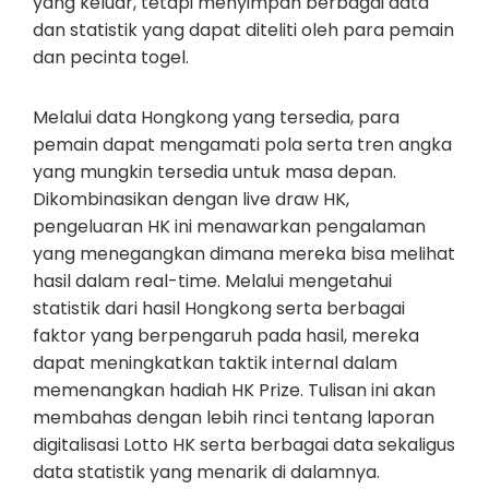
yang keluar, tetapi menyimpan berbagai data
dan statistik yang dapat diteliti oleh para pemain
dan pecinta togel.
Melalui data Hongkong yang tersedia, para
pemain dapat mengamati pola serta tren angka
yang mungkin tersedia untuk masa depan.
Dikombinasikan dengan live draw HK,
pengeluaran HK ini menawarkan pengalaman
yang menegangkan dimana mereka bisa melihat
hasil dalam real-time. Melalui mengetahui
statistik dari hasil Hongkong serta berbagai
faktor yang berpengaruh pada hasil, mereka
dapat meningkatkan taktik internal dalam
memenangkan hadiah HK Prize. Tulisan ini akan
membahas dengan lebih rinci tentang laporan
digitalisasi Lotto HK serta berbagai data sekaligus
data statistik yang menarik di dalamnya.