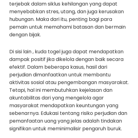
terjebak dalam siklus kehilangan yang dapat
menyebabkan stres, utang, dan juga kerusakan
hubungan. Maka dari itu, penting bagi para
pemain untuk memahami batasan dan bermain
dengan bijak.
Di sisi lain , kuda togel juga dapat mendapatkan
dampak positif jika dikelola dengan baik secara
efektif. Dalam beberapa kasus, hasil dari
perjudian dimanfaatkan untuk membantu
aktivitas sosial atau pengembangan masyarakat.
Tetapi, hal ini membutuhkan kejelasan dan
akuntabilitas dari yang mengelola agar
masyarakat mendapatkan keuntungan yang
sebenarnya. Edukasi tentang risiko perjudian dan
pemanfaatan uang yang jelas adalah tindakan
signifikan untuk meminimalisir pengaruh buruk.