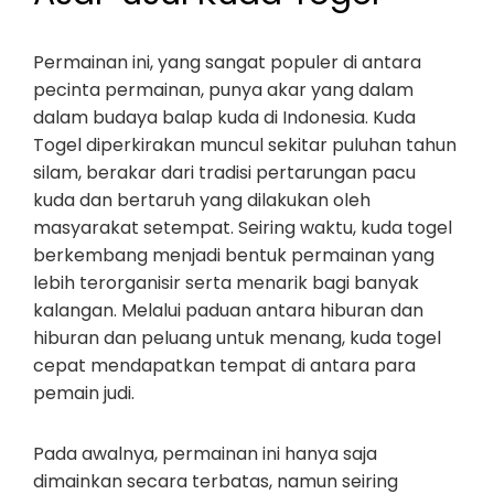
Permainan ini, yang sangat populer di antara
pecinta permainan, punya akar yang dalam
dalam budaya balap kuda di Indonesia. Kuda
Togel diperkirakan muncul sekitar puluhan tahun
silam, berakar dari tradisi pertarungan pacu
kuda dan bertaruh yang dilakukan oleh
masyarakat setempat. Seiring waktu, kuda togel
berkembang menjadi bentuk permainan yang
lebih terorganisir serta menarik bagi banyak
kalangan. Melalui paduan antara hiburan dan
hiburan dan peluang untuk menang, kuda togel
cepat mendapatkan tempat di antara para
pemain judi.
Pada awalnya, permainan ini hanya saja
dimainkan secara terbatas, namun seiring