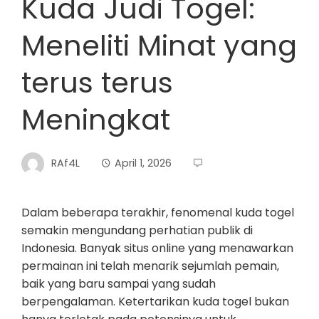
Kuda Judi Togel:
Meneliti Minat yang
terus terus
Meningkat
RAf4L
April 1, 2026
Dalam beberapa terakhir, fenomenal kuda togel
semakin mengundang perhatian publik di
Indonesia. Banyak situs online yang menawarkan
permainan ini telah menarik sejumlah pemain,
baik yang baru sampai yang sudah
berpengalaman. Ketertarikan kuda togel bukan