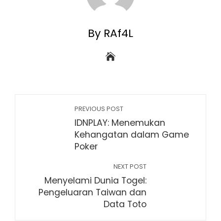
By RAf4L
PREVIOUS POST
IDNPLAY: Menemukan
Kehangatan dalam Game
Poker
NEXT POST
Menyelami Dunia Togel:
Pengeluaran Taiwan dan
Data Toto