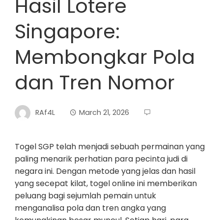
Hasil Lotere
Singapore:
Membongkar Pola
dan Tren Nomor
RAf4L
March 21, 2026
Togel SGP telah menjadi sebuah permainan yang
paling menarik perhatian para pecinta judi di
negara ini. Dengan metode yang jelas dan hasil
yang secepat kilat, togel online ini memberikan
peluang bagi sejumlah pemain untuk
menganalisa pola dan tren angka yang