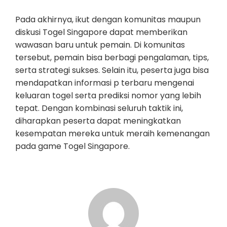
Pada akhirnya, ikut dengan komunitas maupun
diskusi Togel Singapore dapat memberikan
wawasan baru untuk pemain. Di komunitas
tersebut, pemain bisa berbagi pengalaman, tips,
serta strategi sukses. Selain itu, peserta juga bisa
mendapatkan informasi p terbaru mengenai
keluaran togel serta prediksi nomor yang lebih
tepat. Dengan kombinasi seluruh taktik ini,
diharapkan peserta dapat meningkatkan
kesempatan mereka untuk meraih kemenangan
pada game Togel Singapore.