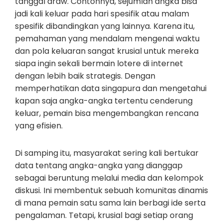
tanggal draw. Contohnya, sejumlah angka bisa
jadi kali keluar pada hari spesifik atau malam
spesifik dibandingkan yang lainnya. Karena itu,
pemahaman yang mendalam mengenai waktu
dan pola keluaran sangat krusial untuk mereka
siapa ingin sekali bermain lotere di internet
dengan lebih baik strategis. Dengan
memperhatikan data singapura dan mengetahui
kapan saja angka-angka tertentu cenderung
keluar, pemain bisa mengembangkan rencana
yang efisien.
Di samping itu, masyarakat sering kali bertukar
data tentang angka-angka yang dianggap
sebagai beruntung melalui media dan kelompok
diskusi. Ini membentuk sebuah komunitas dinamis
di mana pemain satu sama lain berbagi ide serta
pengalaman. Tetapi, krusial bagi setiap orang