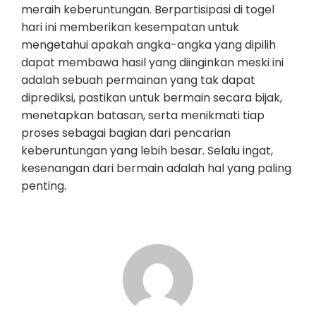
meraih keberuntungan. Berpartisipasi di togel
hari ini memberikan kesempatan untuk
mengetahui apakah angka-angka yang dipilih
dapat membawa hasil yang diinginkan meski ini
adalah sebuah permainan yang tak dapat
diprediksi, pastikan untuk bermain secara bijak,
menetapkan batasan, serta menikmati tiap
proses sebagai bagian dari pencarian
keberuntungan yang lebih besar. Selalu ingat,
kesenangan dari bermain adalah hal yang paling
penting.