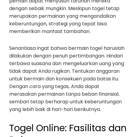
pemain dapat menyusun taruhan mereka
dengan sebaik mungkin. Meskipun togel tetap
merupakan permainan yang mengandalkan
keberuntungan, strategi yang tepat bisa
memberikan manfaat tambahan.
Senantiasa ingat bahwa bermain togel haruslah
dilakukan dengan penuh pertimbangan. Hindari
terbawa suasana dan mengeluarkan uang yang
tidak dapat Anda rugikan. Tentukan anggaran
untuk bermain dan konsekuen pada batas itu.
Dengan cara yang tegas, Anda dapat
merasakan permainan tanpa beban finansial,
sembari tetap berharap untuk keberuntungan
yang lebih baik di hari-hari berikutnya.
Togel Online: Fasilitas dan