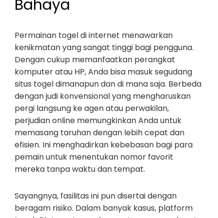
Bahaya
Permainan togel di internet menawarkan
kenikmatan yang sangat tinggi bagi pengguna.
Dengan cukup memanfaatkan perangkat
komputer atau HP, Anda bisa masuk segudang
situs togel dimanapun dan di mana saja. Berbeda
dengan judi konvensional yang mengharuskan
pergi langsung ke agen atau perwakilan,
perjudian online memungkinkan Anda untuk
memasang taruhan dengan lebih cepat dan
efisien. Ini menghadirkan kebebasan bagi para
pemain untuk menentukan nomor favorit
mereka tanpa waktu dan tempat.
Sayangnya, fasilitas ini pun disertai dengan
beragam risiko. Dalam banyak kasus, platform