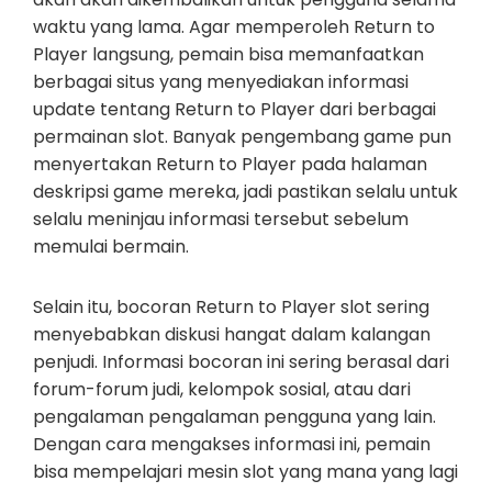
waktu yang lama. Agar memperoleh Return to
Player langsung, pemain bisa memanfaatkan
berbagai situs yang menyediakan informasi
update tentang Return to Player dari berbagai
permainan slot. Banyak pengembang game pun
menyertakan Return to Player pada halaman
deskripsi game mereka, jadi pastikan selalu untuk
selalu meninjau informasi tersebut sebelum
memulai bermain.
Selain itu, bocoran Return to Player slot sering
menyebabkan diskusi hangat dalam kalangan
penjudi. Informasi bocoran ini sering berasal dari
forum-forum judi, kelompok sosial, atau dari
pengalaman pengalaman pengguna yang lain.
Dengan cara mengakses informasi ini, pemain
bisa mempelajari mesin slot yang mana yang lagi