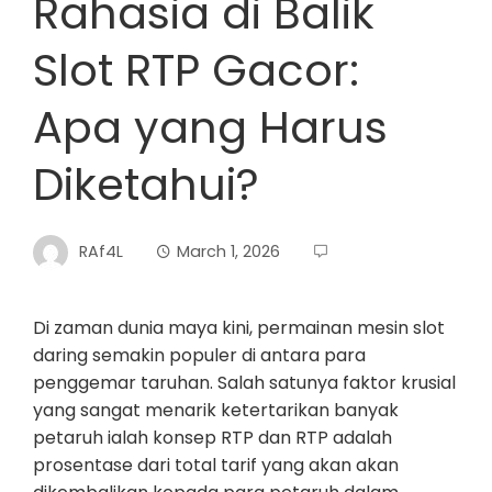
Rahasia di Balik
Slot RTP Gacor:
Apa yang Harus
Diketahui?
RAf4L
March 1, 2026
Di zaman dunia maya kini, permainan mesin slot
daring semakin populer di antara para
penggemar taruhan. Salah satunya faktor krusial
yang sangat menarik ketertarikan banyak
petaruh ialah konsep RTP dan RTP adalah
prosentase dari total tarif yang akan akan