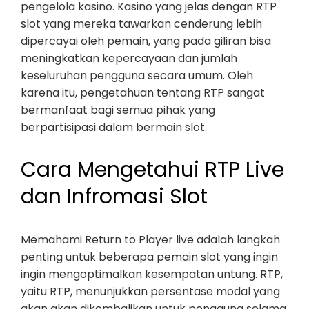
pengelola kasino. Kasino yang jelas dengan RTP
slot yang mereka tawarkan cenderung lebih
dipercayai oleh pemain, yang pada giliran bisa
meningkatkan kepercayaan dan jumlah
keseluruhan pengguna secara umum. Oleh
karena itu, pengetahuan tentang RTP sangat
bermanfaat bagi semua pihak yang
berpartisipasi dalam bermain slot.
Cara Mengetahui RTP Live
dan Infromasi Slot
Memahami Return to Player live adalah langkah
penting untuk beberapa pemain slot yang ingin
ingin mengoptimalkan kesempatan untung. RTP,
yaitu RTP, menunjukkan persentase modal yang
akan akan dikembalikan untuk pengguna selama