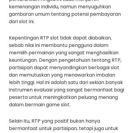
kemenangan individu, namun menyuguhkan
gambaran umum tentang potensi pembayaran
dari slot ini.
Kepentingan RTP slot tidak dapat diabaikan,
sebab nilai ini membantu pengguna dalam
memilih permainan yang sangat menghasilkan
keuntungan. Dengan pengetahuan tentang RTP,
partisipan dapat menyandingkan berbagai slot
dan memutuskan yang menawarkan imbalan
lebih tinggi. Hal ini adalah satu dari sekian banyak
instrumen evaluasi yang sangat bermanfaat bagi
peserta untuk meningkatkan peluang menang
dalam bermain game slot.
Selain itu, RTP yang positif bukan hanya
bermanfaat untuk partisipan, tetapi juga untuk