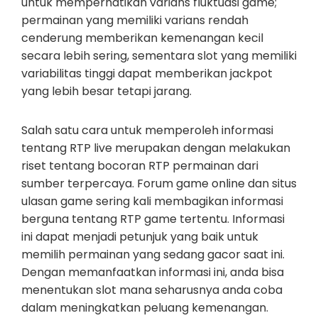
untuk memperhatikan varians fluktuasi game;
permainan yang memiliki varians rendah
cenderung memberikan kemenangan kecil
secara lebih sering, sementara slot yang memiliki
variabilitas tinggi dapat memberikan jackpot
yang lebih besar tetapi jarang.
Salah satu cara untuk memperoleh informasi
tentang RTP live merupakan dengan melakukan
riset tentang bocoran RTP permainan dari
sumber terpercaya. Forum game online dan situs
ulasan game sering kali membagikan informasi
berguna tentang RTP game tertentu. Informasi
ini dapat menjadi petunjuk yang baik untuk
memilih permainan yang sedang gacor saat ini.
Dengan memanfaatkan informasi ini, anda bisa
menentukan slot mana seharusnya anda coba
dalam meningkatkan peluang kemenangan.