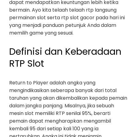
dapat mendapatkan keuntungan lebih ketika
bermain. Ayo kita telaah telaah rtp langsung
permainan slot serta rtp slot gacor pada hari ini
yang menjadi panduan petunjuk Anda dalam
memilih game yang sesuai.
Definisi dan Keberadaan
RTP Slot
Return to Player adalah angka yang
mengindikasikan seberapa banyak dari total
taruhan yang akan dikembalikan kepada pemain
dalam jangka panjang. Misalnya, jika sebuah
mesin slot memiliki RTP senilai 95%, berarti
pemain dapat mengharapkan mengambil
kembali 95 dari setiap kali 100 yang ia
pertaruhkan. Angka ini tidak menjamin