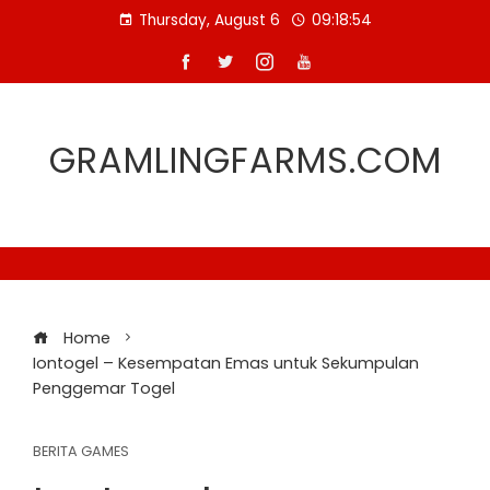
Skip
Thursday, August 6
09:18:54
to
content
GRAMLINGFARMS.COM
Home
Iontogel – Kesempatan Emas untuk Sekumpulan
Penggemar Togel
BERITA GAMES