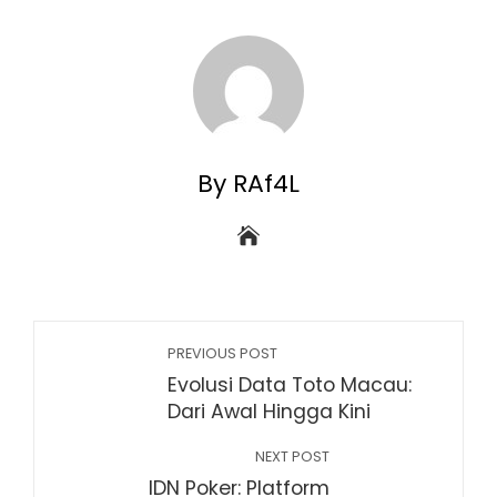
By RAf4L
PREVIOUS POST
Evolusi Data Toto Macau:
Dari Awal Hingga Kini
NEXT POST
IDN Poker: Platform