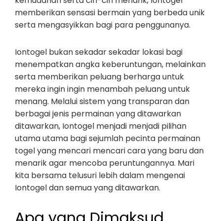
kemudahan serta ciri-ciri menarik, Iontogel
memberikan sensasi bermain yang berbeda unik
serta mengasyikkan bagi para penggunanya.
Iontogel bukan sekadar sekadar lokasi bagi
menempatkan angka keberuntungan, melainkan
serta memberikan peluang berharga untuk
mereka ingin ingin menambah peluang untuk
menang. Melalui sistem yang transparan dan
berbagai jenis permainan yang ditawarkan
ditawarkan, Iontogel menjadi menjadi pilihan
utama utama bagi sejumlah pecinta permainan
togel yang mencari mencari cara yang baru dan
menarik agar mencoba peruntungannya. Mari
kita bersama telusuri lebih dalam mengenai
Iontogel dan semua yang ditawarkan.
Apa yang Dimaksud