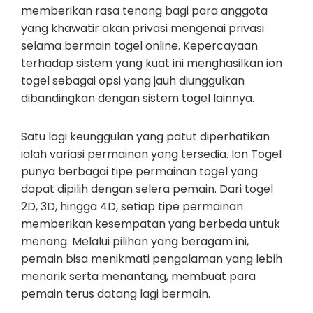
memberikan rasa tenang bagi para anggota
yang khawatir akan privasi mengenai privasi
selama bermain togel online. Kepercayaan
terhadap sistem yang kuat ini menghasilkan ion
togel sebagai opsi yang jauh diunggulkan
dibandingkan dengan sistem togel lainnya.
Satu lagi keunggulan yang patut diperhatikan
ialah variasi permainan yang tersedia. Ion Togel
punya berbagai tipe permainan togel yang
dapat dipilih dengan selera pemain. Dari togel
2D, 3D, hingga 4D, setiap tipe permainan
memberikan kesempatan yang berbeda untuk
menang. Melalui pilihan yang beragam ini,
pemain bisa menikmati pengalaman yang lebih
menarik serta menantang, membuat para
pemain terus datang lagi bermain.