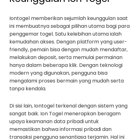
Iontogel memberikan sejumlah keunggulan saat
ini membuatnya sebagai pilihan utama bagi para
penggemar togel. Satu kelebihan utama ialah
kemudahan akses. Dengan platform yang user-
friendly, pemain bisa dengan mudah mendaftar,
melakukan deposit, serta memulai permainan
hanya dalam beberapa klik. Dengan teknologi
modern yang digunakan, pengguna bisa
mengalami proses bermain yang mudah serta
tanpa kendala.
Di sisi lain, Iontogel terkenal dengan sistem yang
sangat baik. Ion Togel menerapkan beragam
upaya keamanan data pribadi untuk
memastikan bahwa informasi pribadi dan
transaksi pengguna senantiasa terjamin. Hal ini