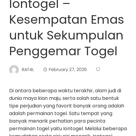
Iontogel –
Kesempatan Emas
untuk Sekumpulan
Penggemar Togel
RAf4L
February 27, 2026
Di antara beberapa waktu terakhir, alam judi di
dunia maya kian maju, serta salah satu bentuk
tipe perjudian yang favorit banyak orang adalah
adalah permainan togel. Satu tempat yang
banyak menarik perhatian para pecinta
permainan togel yaitu Iontogel. Melalui beberapa