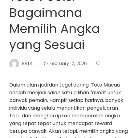
Bagaimana
Memilih Angka
yang Sesuai
RAf4L
February 17, 2026
Dalam alam judi dan togel daring, Toto Macau
adalah menjadi salah satu pilihan favorit untuk
banyak pemain. Hampir setiap harinya, banyak
individu yang selalu menantikan pengeluaran
Toto dan mengharapkan memperoleh angka
yang tepat tepat untuk mendapat reward
berupa banyak. Akan tetapi, memilih angka yang