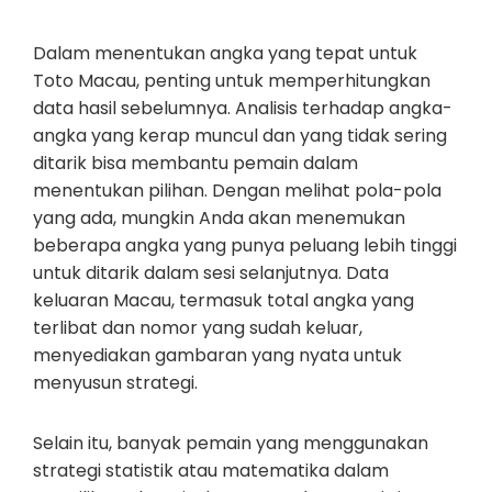
Dalam menentukan angka yang tepat untuk
Toto Macau, penting untuk memperhitungkan
data hasil sebelumnya. Analisis terhadap angka-
angka yang kerap muncul dan yang tidak sering
ditarik bisa membantu pemain dalam
menentukan pilihan. Dengan melihat pola-pola
yang ada, mungkin Anda akan menemukan
beberapa angka yang punya peluang lebih tinggi
untuk ditarik dalam sesi selanjutnya. Data
keluaran Macau, termasuk total angka yang
terlibat dan nomor yang sudah keluar,
menyediakan gambaran yang nyata untuk
menyusun strategi.
Selain itu, banyak pemain yang menggunakan
strategi statistik atau matematika dalam