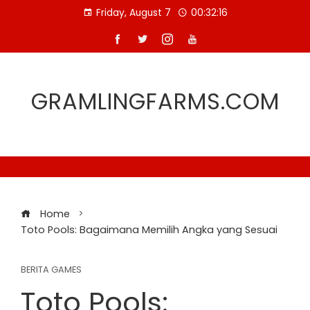
Skip
Friday, August 7
00:32:17
to
content
GRAMLINGFARMS.COM
Home
Toto Pools: Bagaimana Memilih Angka yang Sesuai
BERITA GAMES
Toto Pools: