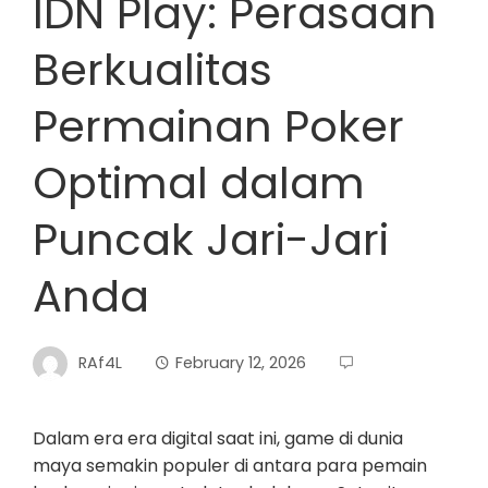
IDN Play: Perasaan
Berkualitas
Permainan Poker
Optimal dalam
Puncak Jari-Jari
Anda
RAf4L
February 12, 2026
Dalam era era digital saat ini, game di dunia
maya semakin populer di antara para pemain