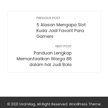
PREVIOUS POST
5 Alasan Mengapa Slot
Kuda Jadi Favorit Para
Gamers
NEXT POST
Panduan Lengkap
Memanfaatkan Warga 88
dalam hal Judi Bola
© 2021 Viral Mag. All Right Reserved.
WordPress Theme