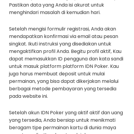
Pastikan data yang Anda isi akurat untuk
menghindari masalah di kemudian hari.
Setelah mengisi formulir registrasi, Anda akan
mendapatkan konfirmasi via email atau pesan
singkat. Ikuti instruksi yang disediakan untuk
mengaktifkan profil Anda. Begitu profil aktif, Kau
dapat memasukkan ID pengguna dan kata sandi
untuk masuk platform platform IDN Poker. Kau
juga harus membuat deposit untuk mulai
permainan, yang bisa dapat dikerjakan melalui
berbagai metode pembayaran yang tersedia
pada website ini.
Setelah akun IDN Poker yang aktif aktif dan uang
yang tersedia, Anda bersiap untuk menikmati
beragam tipe permainan kartu di dunia maya