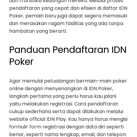
dan transaksi keuangan mereka. Melalui proses
pendaftaran yang cepat dan efisien di daftar IDN
Poker, pemain baru juga dapat segera memasuki
dan merasakan ragam fasilitas yang ada tanpa
hambatan yang berarti.
Panduan Pendaftaran IDN
Poker
Agar memulai petualangan bermain-main poker
online dengan menyenangkan di IDN Poker,
langkah pertama yang perlu harus kau jalani
yaitu melakukan registrasi. Cara pendaftaran
cukup sederhana serta dapat dilakukan melalui
website official IDN Play. Kau hanya harus mengisi
formulir form registrasi dengan data diri seperti
benar, seperti nama lengkap, email, dan telepon.