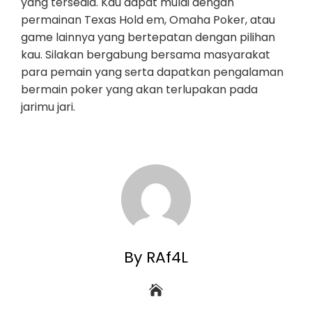
yang tersedia. Kau dapat mulai dengan
permainan Texas Hold em, Omaha Poker, atau
game lainnya yang bertepatan dengan pilihan
kau. Silakan bergabung bersama masyarakat
para pemain yang serta dapatkan pengalaman
bermain poker yang akan terlupakan pada
jarimu jari.
By RAf4L