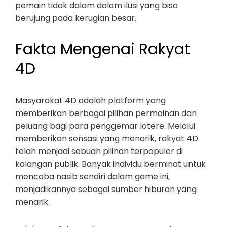
pemain tidak dalam dalam ilusi yang bisa
berujung pada kerugian besar.
Fakta Mengenai Rakyat
4D
Masyarakat 4D adalah platform yang
memberikan berbagai pilihan permainan dan
peluang bagi para penggemar lotere. Melalui
memberikan sensasi yang menarik, rakyat 4D
telah menjadi sebuah pilihan terpopuler di
kalangan publik. Banyak individu berminat untuk
mencoba nasib sendiri dalam game ini,
menjadikannya sebagai sumber hiburan yang
menarik.