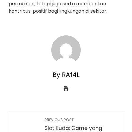
permainan, tetapi juga serta memberikan
kontribusi positif bagi lingkungan di sekitar.
By RAf4L
PREVIOUS POST
Slot Kuda: Game yang