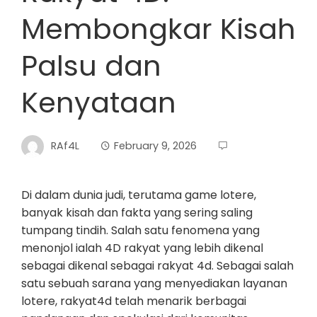
Membongkar Kisah
Palsu dan
Kenyataan
RAf4L
February 9, 2026
Di dalam dunia judi, terutama game lotere,
banyak kisah dan fakta yang sering saling
tumpang tindih. Salah satu fenomena yang
menonjol ialah 4D rakyat yang lebih dikenal
sebagai dikenal sebagai rakyat 4d. Sebagai salah
satu sebuah sarana yang menyediakan layanan
lotere, rakyat4d telah menarik berbagai