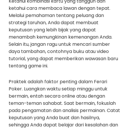
Ketahui kombinasi kartu yang tangguh dan
ketahui cara membaca lawan dengan tepat.
Melalui pemahaman tentang peluang dan
strategi taruhan, Anda dapat membuat
keputusan yang lebih bijak yang dapat
menambah kemungkinan kemenangan Anda.
Selain itu, jangan ragu untuk mencari sumber
daya tambahan, contohnya buku atau video
tutorial, yang dapat memberikan wawasan baru
tentang game ini.
Praktek adalah faktor penting dalam Ferari
Poker. Luangkan waktu setiap minggu untuk
bermain, entah secara online atau dengan
teman-teman sahabat. Saat bermain, fokuslah
pada pengamatan dan analisis permainan. Catat
keputusan yang Anda buat dan hasilnya,
sehingga Anda dapat belajar dari kesalahan dan