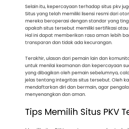
Selain itu, kepercayaan terhadap situs pkv juga
Situs yang telah memiliki lisensi resmi dari o
mereka beroperasi dengan standar yang tingg
apakah situs tersebut memiliki sertifikasi at
Hal ini dapat memberikan rasa aman lebih b
transparan dan tidak ada kecurangan.
Terakhir, ulasan dari pemain lain dan komuni
untuk menilai keamanan dan kepercayaan sua
yang dibagikan oleh pemain sebelumnya, c
jelas tentang integritas situs tersebut. Oleh 
mendaftarkan diri dan bermain, agar pengala
menyenangkan dan aman.
Tips Memilih Situs PKV T