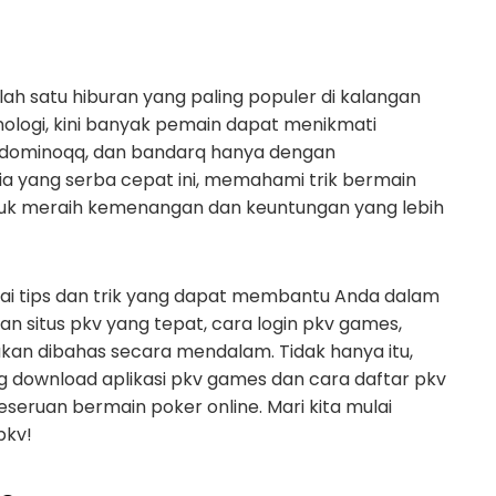
lah satu hiburan yang paling populer di kalangan
ologi, kini banyak pemain dapat menikmati
, dominoqq, dan bandarq hanya dengan
 yang serba cepat ini, memahami trik bermain
ntuk meraih kemenangan dan keuntungan yang lebih
bagai tips dan trik yang dapat membantu Anda dalam
an situs pkv yang tepat, cara login pkv games,
akan dibahas secara mendalam. Tidak hanya itu,
g download aplikasi pkv games dan cara daftar pkv
eruan bermain poker online. Mari kita mulai
pkv!