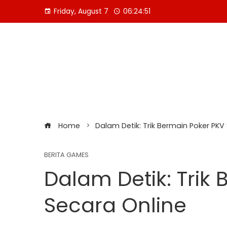
Skip
Friday, August 7
06:24:51
to
content
Home
Dalam Detik: Trik Bermain Poker PKV
BERITA GAMES
Dalam Detik: Trik
Secara Online