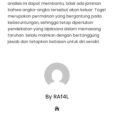
analisis ini dapat membantu, tidak ada jaminan
bahwa angka-angka tersebut akan keluar. Togel
merupakan permainan yang bergantung pada
keberuntungan, sehingga tetap diperlukan
pendekatan yang bijaksana dalam memasang
taruhan. Selalu mainkan dengan bertanggung
jawab dan tetapkan batasan untuk diri sendiri.
By RAf4L