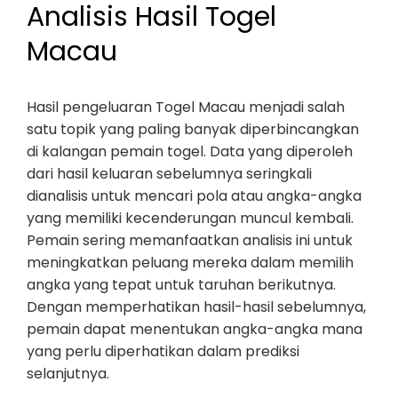
Analisis Hasil Togel
Macau
Hasil pengeluaran Togel Macau menjadi salah
satu topik yang paling banyak diperbincangkan
di kalangan pemain togel. Data yang diperoleh
dari hasil keluaran sebelumnya seringkali
dianalisis untuk mencari pola atau angka-angka
yang memiliki kecenderungan muncul kembali.
Pemain sering memanfaatkan analisis ini untuk
meningkatkan peluang mereka dalam memilih
angka yang tepat untuk taruhan berikutnya.
Dengan memperhatikan hasil-hasil sebelumnya,
pemain dapat menentukan angka-angka mana
yang perlu diperhatikan dalam prediksi
selanjutnya.