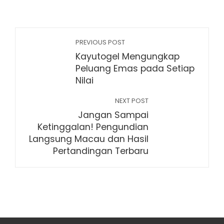
PREVIOUS POST
Kayutogel Mengungkap
Peluang Emas pada Setiap
Nilai
NEXT POST
Jangan Sampai
Ketinggalan! Pengundian
Langsung Macau dan Hasil
Pertandingan Terbaru