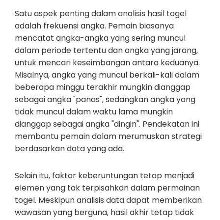
Satu aspek penting dalam analisis hasil togel
adalah frekuensi angka. Pemain biasanya
mencatat angka-angka yang sering muncul
dalam periode tertentu dan angka yang jarang,
untuk mencari keseimbangan antara keduanya.
Misalnya, angka yang muncul berkali-kali dalam
beberapa minggu terakhir mungkin dianggap
sebagai angka "panas", sedangkan angka yang
tidak muncul dalam waktu lama mungkin
dianggap sebagai angka "dingin". Pendekatan ini
membantu pemain dalam merumuskan strategi
berdasarkan data yang ada.
Selain itu, faktor keberuntungan tetap menjadi
elemen yang tak terpisahkan dalam permainan
togel. Meskipun analisis data dapat memberikan
wawasan yang berguna, hasil akhir tetap tidak