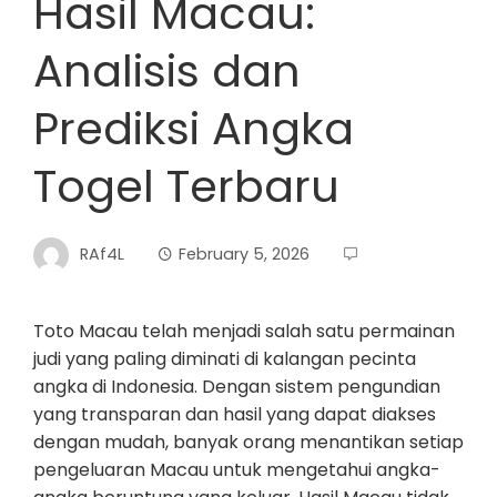
Hasil Macau:
Analisis dan
Prediksi Angka
Togel Terbaru
RAf4L
February 5, 2026
Toto Macau telah menjadi salah satu permainan
judi yang paling diminati di kalangan pecinta
angka di Indonesia. Dengan sistem pengundian
yang transparan dan hasil yang dapat diakses
dengan mudah, banyak orang menantikan setiap
pengeluaran Macau untuk mengetahui angka-