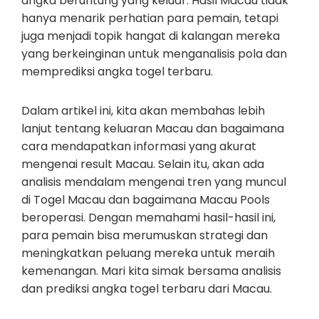
angka beruntung yang keluar. Hasil Macau tidak
hanya menarik perhatian para pemain, tetapi
juga menjadi topik hangat di kalangan mereka
yang berkeinginan untuk menganalisis pola dan
memprediksi angka togel terbaru.
Dalam artikel ini, kita akan membahas lebih
lanjut tentang keluaran Macau dan bagaimana
cara mendapatkan informasi yang akurat
mengenai result Macau. Selain itu, akan ada
analisis mendalam mengenai tren yang muncul
di Togel Macau dan bagaimana Macau Pools
beroperasi. Dengan memahami hasil-hasil ini,
para pemain bisa merumuskan strategi dan
meningkatkan peluang mereka untuk meraih
kemenangan. Mari kita simak bersama analisis
dan prediksi angka togel terbaru dari Macau.