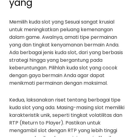
yang
Memilih kuda slot yang Sesuai sangat krusial
untuk meningkatkan peluang kemenangan
dalam game. Awalnya, amati tipe permainan
yang dan tingkat kenyamanan bermain Anda.
Ada berbagai jenis kuda slot, dari yang berbasis
strategi hingga yang bergantung pada
keberuntungan. Pilihlah kuda slot yang cocok
dengan gaya bermain Anda agar dapat
menikmati permainan dengan maksimal.
Kedua, laksanakan riset tentang berbagai tipe
kuda slot yang ada. Masing-masing slot memiliki
karakteristik unik, seperti tingkat volatilitas dan
RTP (Return to Player). Pastikan untuk
mengambil slot dengan RTP yang lebih tinggi