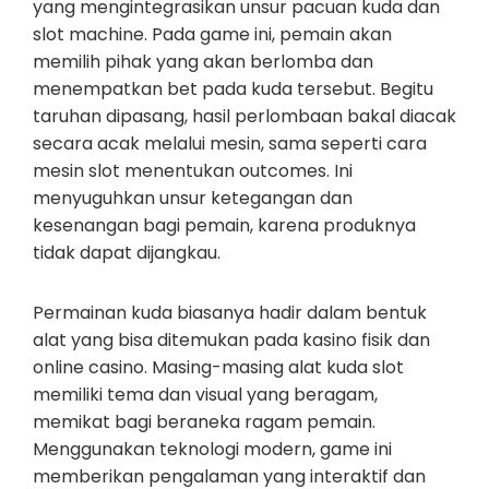
yang mengintegrasikan unsur pacuan kuda dan
slot machine. Pada game ini, pemain akan
memilih pihak yang akan berlomba dan
menempatkan bet pada kuda tersebut. Begitu
taruhan dipasang, hasil perlombaan bakal diacak
secara acak melalui mesin, sama seperti cara
mesin slot menentukan outcomes. Ini
menyuguhkan unsur ketegangan dan
kesenangan bagi pemain, karena produknya
tidak dapat dijangkau.
Permainan kuda biasanya hadir dalam bentuk
alat yang bisa ditemukan pada kasino fisik dan
online casino. Masing-masing alat kuda slot
memiliki tema dan visual yang beragam,
memikat bagi beraneka ragam pemain.
Menggunakan teknologi modern, game ini
memberikan pengalaman yang interaktif dan