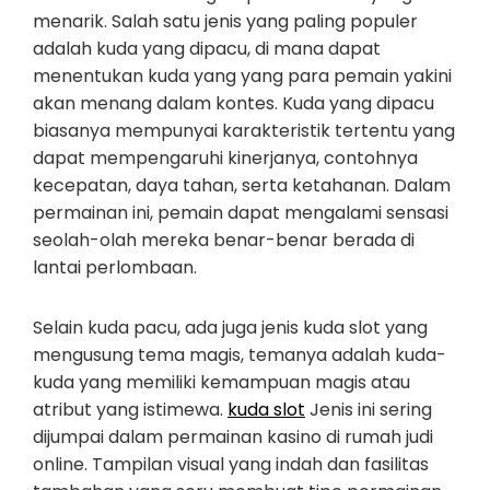
menarik. Salah satu jenis yang paling populer
adalah kuda yang dipacu, di mana dapat
menentukan kuda yang yang para pemain yakini
akan menang dalam kontes. Kuda yang dipacu
biasanya mempunyai karakteristik tertentu yang
dapat mempengaruhi kinerjanya, contohnya
kecepatan, daya tahan, serta ketahanan. Dalam
permainan ini, pemain dapat mengalami sensasi
seolah-olah mereka benar-benar berada di
lantai perlombaan.
Selain kuda pacu, ada juga jenis kuda slot yang
mengusung tema magis, temanya adalah kuda-
kuda yang memiliki kemampuan magis atau
atribut yang istimewa.
kuda slot
Jenis ini sering
dijumpai dalam permainan kasino di rumah judi
online. Tampilan visual yang indah dan fasilitas