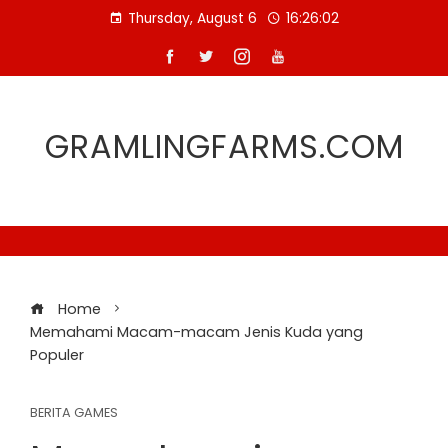
Skip
Thursday, August 6
16:26:02
to
content
GRAMLINGFARMS.COM
Home
Memahami Macam-macam Jenis Kuda yang
Populer
BERITA GAMES